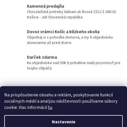
Kamenná predajňa
Chovateľské potreby labkam.sk Rosná 1511/1 040 01
Košice - Juh Slovenská republika
Dovoz vrámci Košíc a blízkeho okolia
Objednaj si z pohodlia domova, a my ti objednávku
donesieme až pred dvere.
Darček zdarma
Ku objednávke nad 50€ ti pribalíme malú pozornosť pre
tvojho chlpáča.
Z
á
Kontakty
Obchodné podmienky
p
Na prispôsobenie obsahu a reklám, poskytovanie funkcií
ä
sociálnych médií a analýzu návštevnosti používame súbory
t
cookie. Viac informácií
tu
.
i
Vytvoril Shoptet
e
Nastavenie