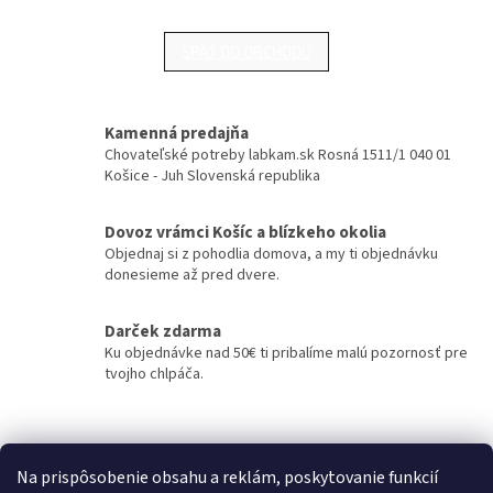
SPÄŤ DO OBCHODU
Kamenná predajňa
Chovateľské potreby labkam.sk Rosná 1511/1 040 01
Košice - Juh Slovenská republika
Dovoz vrámci Košíc a blízkeho okolia
Objednaj si z pohodlia domova, a my ti objednávku
donesieme až pred dvere.
Darček zdarma
Ku objednávke nad 50€ ti pribalíme malú pozornosť pre
tvojho chlpáča.
Z
á
Kontakty
Obchodné podmienky
p
Na prispôsobenie obsahu a reklám, poskytovanie funkcií