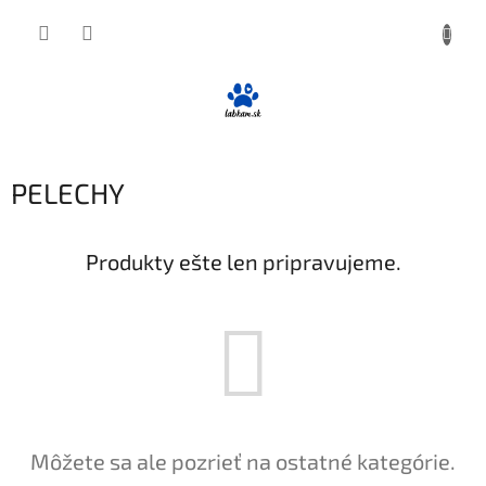
Prejsť
NÁKUP
na
obsah
KOŠÍK
PELECHY
Produkty ešte len pripravujeme.
Môžete sa ale pozrieť na ostatné kategórie.