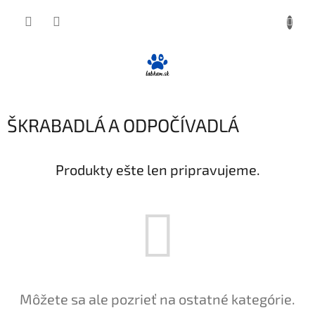
Prejsť
NÁKUP
na
obsah
KOŠÍK
ŠKRABADLÁ A ODPOČÍVADLÁ
Produkty ešte len pripravujeme.
Môžete sa ale pozrieť na ostatné kategórie.