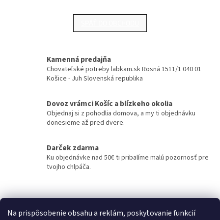
SPÄŤ DO OBCHODU
Kamenná predajňa
Chovateľské potreby labkam.sk Rosná 1511/1 040 01
Košice - Juh Slovenská republika
Dovoz vrámci Košíc a blízkeho okolia
Objednaj si z pohodlia domova, a my ti objednávku
donesieme až pred dvere.
Darček zdarma
Ku objednávke nad 50€ ti pribalíme malú pozornosť pre
tvojho chlpáča.
Z
á
Kontakty
Obchodné podmienky
p
Na prispôsobenie obsahu a reklám, poskytovanie funkcií