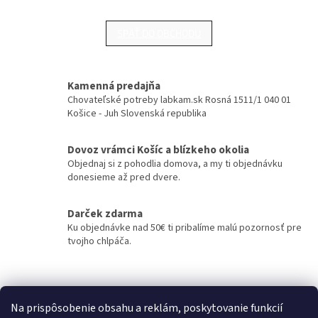
SPÄŤ DO OBCHODU
Kamenná predajňa
Chovateľské potreby labkam.sk Rosná 1511/1 040 01
Košice - Juh Slovenská republika
Dovoz vrámci Košíc a blízkeho okolia
Objednaj si z pohodlia domova, a my ti objednávku
donesieme až pred dvere.
Darček zdarma
Ku objednávke nad 50€ ti pribalíme malú pozornosť pre
tvojho chlpáča.
Z
á
Kontakty
Obchodné podmienky
p
Na prispôsobenie obsahu a reklám, poskytovanie funkcií