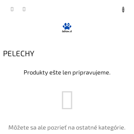
Prejsť
NÁKUP
na
obsah
KOŠÍK
PELECHY
Produkty ešte len pripravujeme.
Môžete sa ale pozrieť na ostatné kategórie.