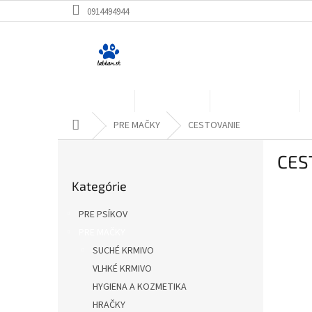
Prejsť
0914494944
na
obsah
PRE PSÍKOV
PRE MAČKY
PRE HLODAVCE
Domov
PRE MAČKY
CESTOVANIE
B
CES
o
Preskočiť
č
Kategórie
kategórie
n
ý
PRE PSÍKOV
p
PRE MAČKY
a
SUCHÉ KRMIVO
n
e
VLHKÉ KRMIVO
l
HYGIENA A KOZMETIKA
HRAČKY