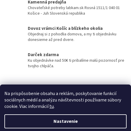
Kamenná predajňa
á
Chovateľské potreby labkam.sk Rosná 1511/1 040 01
d
Košice - Juh Slovenská republika
a
c
i
Dovoz vrámci Košíc a blízkeho okolia
e
Objednaj si z pohodlia domova, a my ti objednávku
p
donesieme až pred dvere.
r
v
k
Darček zdarma
y
Ku objednávke nad 50€ ti pribalíme malú pozornosť pre
v
tvojho chlpáča.
ý
p
Z
i
á
s
Kontakty
Obchodné podmienky
p
u
Na prispôsobenie obsahu a reklám, poskytovanie funkcií
ä
sociálnych médií a analýzu návštevnosti používame súbory
t
cookie. Viac informácií
tu
.
i
Vytvoril Shoptet
e
Nastavenie