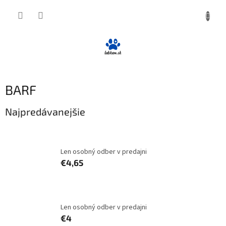
Prejsť
NÁKUP
na
obsah
KOŠÍK
BARF
Najpredávanejšie
FALCO Hovädzie s jahňacím a kuracím 1kg
Len osobný odber v predajni
€4,65
FALCO Divina mletá 1kg
Len osobný odber v predajni
€4