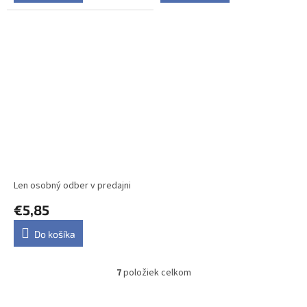
FALCO Hovädzie srdcia
mleté 1kg
Len osobný odber v predajni
€5,85
Do košíka
7
položiek celkom
O
v
l