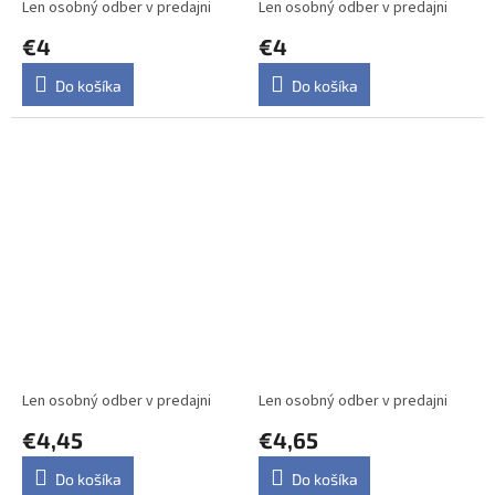
Len osobný odber v predajni
Len osobný odber v predajni
€4
€4
Do košíka
Do košíka
FALCO Hovädzie mäso s
FALCO Hovädzie s
držkami mleté 1kg
jahňacím a kuracím 1kg
Len osobný odber v predajni
Len osobný odber v predajni
€4,45
€4,65
Do košíka
Do košíka