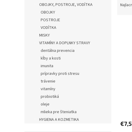
a
OBOJKY, POSTROJE, VODÍTKA
Najlac
d
OBOJKY
e
POSTROJE
V
n
VODÍTKA
ý
i
MISKY
p
e
i
p
VITAMÍNY A DOPLNKY STRAVY
s
r
dentálna prevencia
p
o
kĺby a kosti
r
d
imunita
o
u
prípravky proti stresu
d
k
trávenie
u
t
Kefa 
k
o
vitamíny
t
v
probiotiká
o
oleje
v
mlieka pre šteniatka
HYGIENA A KOZMETIKA
€7,
KEFY A HREBENE