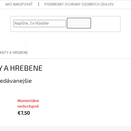
AKO NAKUPOVAŤ
PODMIENKY OCHRANY OSOBNÝCH ÚDAJOV
HĽADAŤ
PRE VTÁKY
Kontakty
KEFY A HREBENE
Y A HREBENE
edávanejšie
Kefa samočistiaca S
Momentálne
nedostupné
€7,50