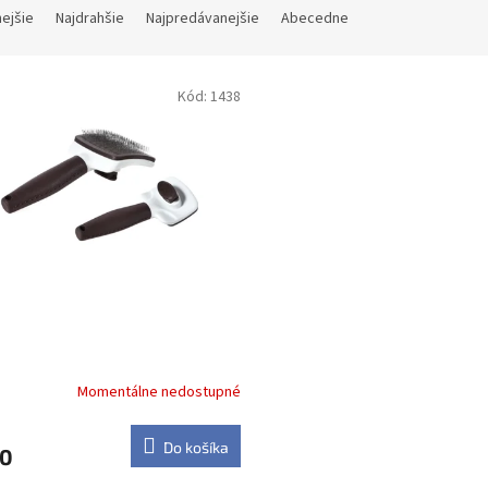
nejšie
Najdrahšie
Najpredávanejšie
Abecedne
Kód:
1438
samočistiaca S
Momentálne nedostupné
Do košíka
50