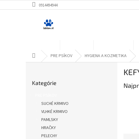
Prejsť
0914494944
na
obsah
PRE PSÍKOV
PRE MAČKY
PRE HLODAVCE
Domov
PRE PSÍKOV
HYGIENA A KOZMETIKA
B
KEF
o
Preskočiť
č
Kategórie
kategórie
Najpr
n
ý
PRE PSÍKOV
p
SUCHÉ KRMIVO
a
VLHKÉ KRMIVO
n
e
PAMLSKY
l
HRAČKY
PELECHY
R