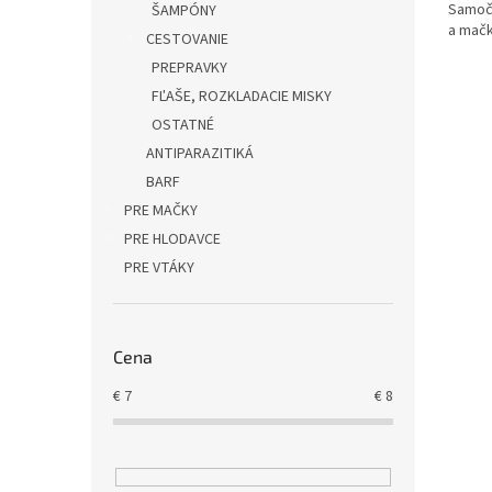
Samoči
ŠAMPÓNY
a mačk
CESTOVANIE
PREPRAVKY
FĽAŠE, ROZKLADACIE MISKY
OSTATNÉ
ANTIPARAZITIKÁ
BARF
PRE MAČKY
PRE HLODAVCE
PRE VTÁKY
Cena
€
7
€
8