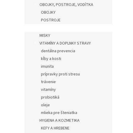
OBOJKY, POSTROJE, VODÍTKA
OBOJKY
POSTROJE
VODÍTKA
MISKY
VITAMÍNY A DOPLNKY STRAVY
dentálna prevencia
kĺby a kosti
imunita
prípravky proti stresu
trávenie
vitamíny
probiotiká
oleje
mlieka pre šteniatka
HYGIENA A KOZMETIKA
KEFY A HREBENE