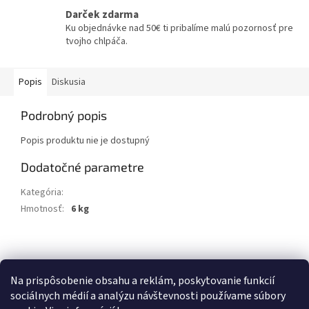
Darček zdarma
Ku objednávke nad 50€ ti pribalíme malú pozornosť pre
tvojho chlpáča.
Popis
Diskusia
Podrobný popis
Popis produktu nie je dostupný
Dodatočné parametre
Kategória
:
TOALETY A PRÍSLUŠENSTVO
Hmotnosť
:
6 kg
Z
á
Kontakty
Obchodné podmienky
p
Na prispôsobenie obsahu a reklám, poskytovanie funkcií
ä
sociálnych médií a analýzu návštevnosti používame súbory