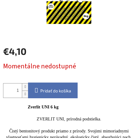
€4,10
Jednotková
Momentálne nedostupné
cena:
Pridať do košíka
Zverlit UNI 6 kg
ZVERLIT UNI, prírodná podstielka.
Čistý bentonitový produkt priamo z prírody. Svojimi mimoriadnymi
vlastnosťami hygienicky nezávadný, ekologicky čistý, absorbujúci pach,