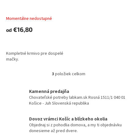
adult, chicken, spelt, oats
& pomegranate
Momentálne nedostupné
€16,80
od
DETAIL
Kompletné krmivo pre dospelé
mačky.
3
položiek celkom
O
v
l
Kamenná predajňa
á
Chovateľské potreby labkam.sk Rosná 1511/1 040 01
d
Košice - Juh Slovenská republika
a
c
i
Dovoz vrámci Košíc a blízkeho okolia
e
Objednaj si z pohodlia domova, a my ti objednávku
p
donesieme až pred dvere.
r