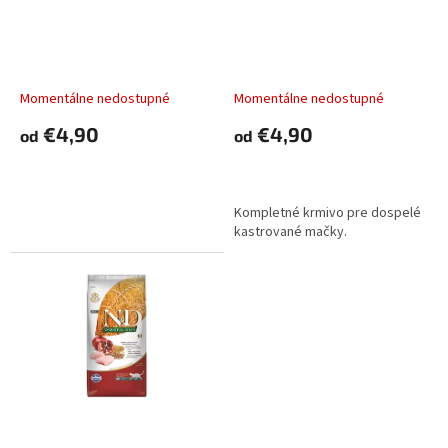
o
o
d
Farmina N&D cat AG
Farmina N&D cat AG
v
u
adult, lamb, spelt, oats &
adult, neutered, chicken,
k
blueberry
spelt, oats &
t
pomegranate
Momentálne nedostupné
Momentálne nedostupné
o
€4,90
€4,90
od
od
v
DETAIL
DETAIL
Kompletné krmivo pre dospelé
kastrované mačky.
Farmina N&D cat AG