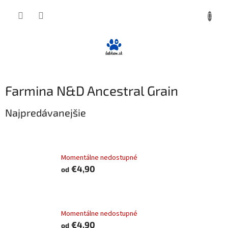
Prejsť
NÁKUP
na
obsah
KOŠÍK
Farmina N&D Ancestral Grain
Najpredávanejšie
Farmina N&D cat AG adult, lamb, spelt, oats &
blueberry
Momentálne nedostupné
€4,90
od
Farmina N&D cat AG adult, neutered, chicken,
spelt, oats & pomegranate
Momentálne nedostupné
€4,90
od