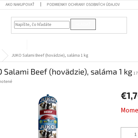
AKO NAKUPOVAŤ
PODMIENKY OCHRANY OSOBNÝCH ÚDAJOV
HĽADAŤ
PRE VTÁKY
Kontakty
JUKO Salami Beef (hovädzie), saláma 1 kg
 Salami Beef (hovädzie), saláma 1 kg
17
né
notené
Podrobnosti hodnotenia
nie
€1,
u
Jednotk
Momen
cena:
iek.