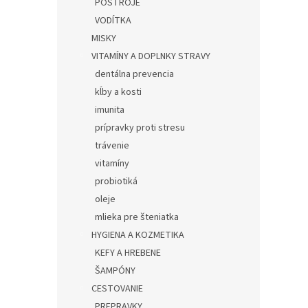
POSTROJE
VODÍTKA
MISKY
VITAMÍNY A DOPLNKY STRAVY
dentálna prevencia
kĺby a kosti
imunita
prípravky proti stresu
trávenie
vitamíny
probiotiká
oleje
mlieka pre šteniatka
HYGIENA A KOZMETIKA
KEFY A HREBENE
ŠAMPÓNY
CESTOVANIE
PREPRAVKY