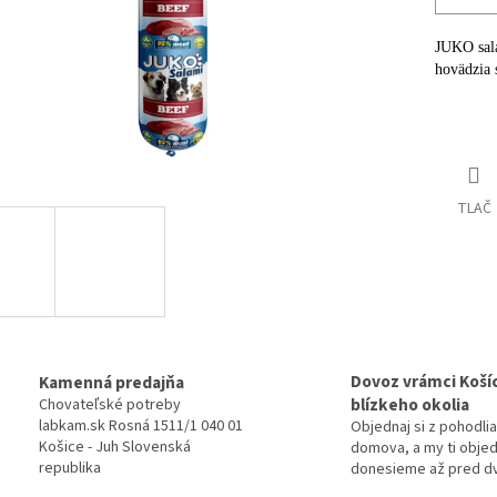
JUKO salá
hovädzia 
Detailné 
TLAČ
Dovoz vrámci Košíc
Kamenná predajňa
blízkeho okolia
Chovateľské potreby
labkam.sk Rosná 1511/1 040 01
Objednaj si z pohodlia
Košice - Juh Slovenská
domova, a my ti obje
republika
donesieme až pred d