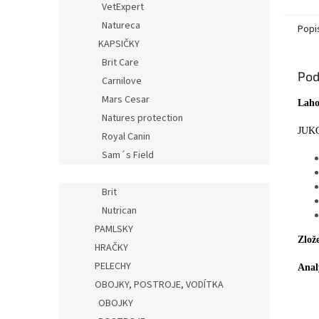
VetExpert
Natureca
Popi
KAPSIČKY
Brit Care
Pod
Carnilove
Mars Cesar
Laho
Natures protection
JUKO
Royal Canin
Sam´s Field
SALÁMY
Brit
Nutrican
PAMLSKY
Zlož
HRAČKY
PELECHY
Anal
OBOJKY, POSTROJE, VODÍTKA
OBOJKY