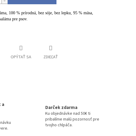
ma, 100 % prírodná, bez sóje, bez lepku, 95 % mäsa,
saláma pre psov.
informácie
OPÝTAŤ SA
ZDIEĽAŤ
 a
Darček zdarma
Ku objednávke nad 50€ ti
pribalíme malú pozornosť pre
dnávku
tvojho chlpáča.
vere.