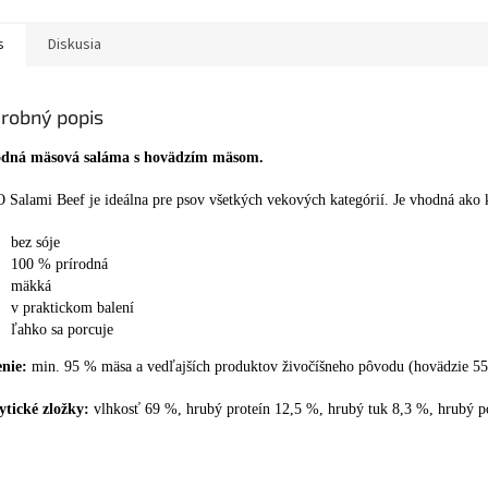
s
Diskusia
robný popis
dná mäsová saláma s hovädzím mäsom.
 Salami Beef je ideálna pre psov všetkých vekových kategórií. Je vhodná ako
bez sóje
100 % prírodná
mäkká
v praktickom balení
ľahko sa porcuje
enie:
min. 95 % mäsa a vedľajších produktov živočíšneho pôvodu (hovädzie 55
ytické zložky:
vlhkosť 69 %, hrubý proteín 12,5 %, hrubý tuk 8,3 %, hrubý p