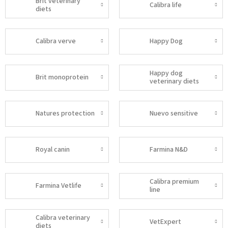
Brit veterinary
Calibra life
diets
Calibra verve
Happy Dog
Happy dog
Brit monoprotein
veterinary diets
Natures protection
Nuevo sensitive
Royal canin
Farmina N&D
Calibra premium
Farmina Vetlife
line
Calibra veterinary
VetExpert
diets