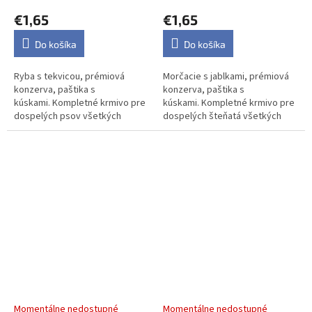
psov, 400 g
šteňatá, 400 g
€1,65
€1,65
Do košíka
Do košíka
Ryba s tekvicou, prémiová
Morčacie s jablkami, prémiová
konzerva, paštika s
konzerva, paštika s
kúskami. Kompletné krmivo pre
kúskami. Kompletné krmivo pre
dospelých psov všetkých
dospelých šteňatá všetkých
plemien.
plemien.
JK Premium Venison &
Plaisir Dog – hovädzia
Carrot, Paté with Chunks,
paštéta pre psy, vanička
60 % Meat, prémiová
300 g
konzerva pre psov, 400 g
Momentálne nedostupné
Momentálne nedostupné