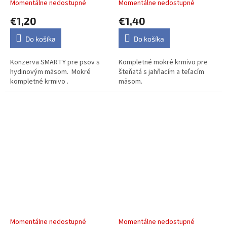
šteňatá, 150 g
Momentálne nedostupné
Momentálne nedostupné
€1,20
€1,40
Do košíka
Do košíka
Konzerva SMARTY pre psov s
Kompletné mokré krmivo pre
hydinovým mäsom. Mokré
šteňatá s jahňacím a teľacím
kompletné krmivo .
mäsom.
JK Premium Beef & Carrot,
JK Premium Duck &
Paté with Chunks, 60 %
Blueberry, Paté with
Meat, prémiová konzerva
Chunks, 60 % Meat,
pre psov, 400 g
prémiová konzerva pre
Momentálne nedostupné
Momentálne nedostupné