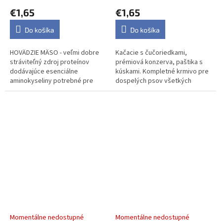
psov, 400 g
€1,65
€1,65
Do košíka
Do košíka
HOVÄDZIE MÄSO - veľmi dobre
Kačacie s čučoriedkami,
stráviteľný zdroj proteínov
prémiová konzerva, paštika s
dodávajúce esenciálne
kúskami. Kompletné krmivo pre
aminokyseliny potrebné pre
dospelých psov všetkých
rast svalov, kvalitu srsti a
plemien.
udržanie dobrej kondície.
Prirodzene...
JK Premium Fish &
JK Premium Turkey &
Pumpkin, Paté with
Apple for Puppies, Paté
Chunks, 60 % Meat,
with Chunks, 60 % Meat,
prémiová konzerva pre
prémiová konzerva pre
Momentálne nedostupné
Momentálne nedostupné