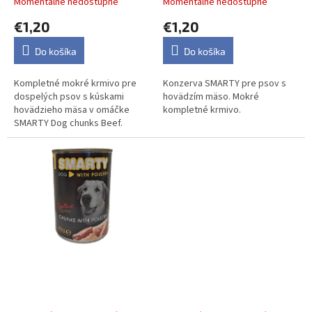
Momentálne nedostupné
Momentálne nedostupné
o
€1,20
€1,20
v
Do košíka
Do košíka
Kompletné mokré krmivo pre
Konzerva SMARTY pre psov s
dospelých psov s kúskami
hovädzím mäso. Mokré
hovädzieho mäsa v omáčke
kompletné krmivo.
SMARTY Dog chunks Beef.
SMARTY chunks DOG
Top Condition Dog Puppy –
POULTRY hydinové 410g
mäsové paté s jahňacím a
teľacím mäsom pre