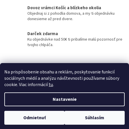
p
r
Dovoz vrámci Košíc a blízkeho okolia
v
Objednaj si z pohodlia domova, a my ti objednávku
k
donesieme až pred dvere.
y
v
Darček zdarma
ý
Ku objednávke nad 50€ ti pribalíme malú pozornosť pre
p
tvojho chlpáča.
i
s
u
Z
á
Kontakty
Obchodné podmienky
p
Na prispôsobenie obsahu a reklám, poskytovanie funkcií
ä
sociálnych médií a analýzu návštevnosti používame súbory
t
cookie. Viac informácií
tu
.
i
Vytvoril Shoptet
e
Nastavenie
Copyright 2026
labkam.sk
. Všetky práva vyhradené.
Upraviť
Odmietnuť
Súhlasím
nastavenie cookies