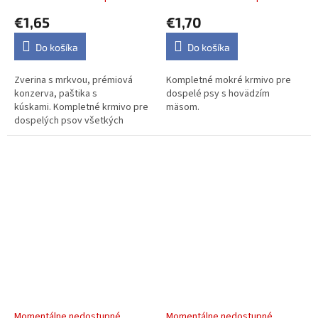
€1,65
€1,70
Do košíka
Do košíka
Zverina s mrkvou, prémiová
Kompletné mokré krmivo pre
konzerva, paštika s
dospelé psy s hovädzím
kúskami. Kompletné krmivo pre
mäsom.
dospelých psov všetkých
plemien.
TIM Dog hovädzia
TIM Dog kačacia konzerva
konzerva pre psov, 400 g
pre psov, 400 g
Momentálne nedostupné
Momentálne nedostupné