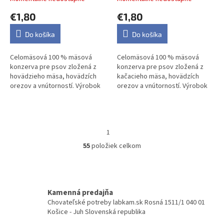
€1,80
€1,80
Do košíka
Do košíka
Celomäsová 100 % mäsová
Celomäsová 100 % mäsová
konzerva pre psov zložená z
konzerva pre psov zložená z
hovädzieho mäsa, hovädzích
kačacieho mäsa, hovädzích
orezov a vnútorností. Výrobok
orezov a vnútorností. Výrobok
môže obsahovať kosti.
môže obsahovať kosti.
NAČÍTAŤ 12 ĎALŠÍCH
S
1
5
t
O
r
55
položiek celkom
v
á
l
HORE
n
á
k
d
o
v
a
Kamenná predajňa
a
c
Chovateľské potreby labkam.sk Rosná 1511/1 040 01
n
i
Košice - Juh Slovenská republika
i
e
e