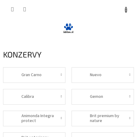
Prejsť
NÁKUP
na
obsah
KOŠÍK
KONZERVY
Gran Carno
Nuevo
Calibra
Gemon
Animonda Integra
Brit premium by
protect
nature