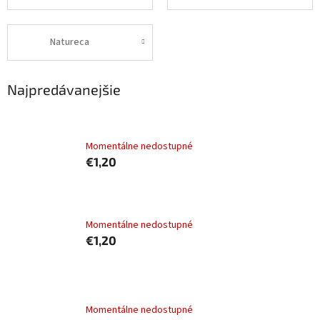
Natureca
Najpredávanejšie
SMARTY Dog Hovädzie 410g
Momentálne nedostupné
€1,20
SMARTY chunks DOG POULTRY hydinové 410g
Momentálne nedostupné
€1,20
Mäsová konzerva pre psov SMARTY DOG kúsky s
Hovädzím mäsom v omáčke 410g
Momentálne nedostupné