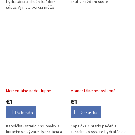
Hydratácia a chuť v každom
chuť v každom súste
súste. Aj malá porcia môže
znamenať veľký zážitok.
Kapsička Ontario bravčová
chrupavka s...
Kapsička Ontario
Kapsička Ontario pečienka
chrupavky s kuracím vo
s kuracím vo vývare 100g
vývare 100g
Momentálne nedostupné
Momentálne nedostupné
€1
€1
Do košíka
Do košíka
Kapsička Ontario chrupavky s
Kapsička Ontario pečeň s
kuracím vo vývare Hydratácia a
kuracím vo vývare Hydratácia a