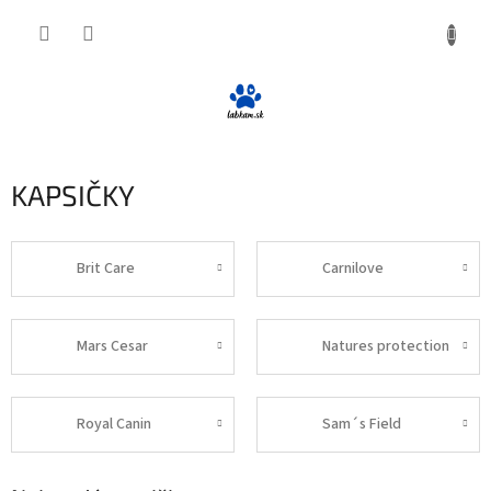
Prejsť
NÁKUP
na
obsah
KOŠÍK
KAPSIČKY
Brit Care
Carnilove
Mars Cesar
Natures protection
Royal Canin
Sam´s Field