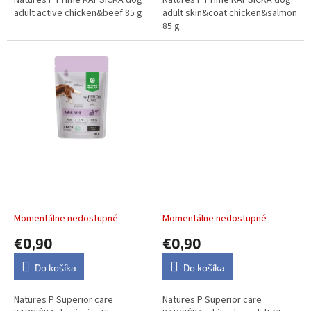
Natures P Prime KAPSIČKA dog
Natures P Prime KAPSIČKA dog
adult active chicken&beef 85 g
adult skin&coat chicken&salmon
85 g
Natures P Superior care
Natures P Superior care
KAPSIČKA dog junior GF
KAPSIČKA white dog adult
rabbit&krill 85 g
GF white fish&krill 85 g
Momentálne nedostupné
Momentálne nedostupné
€0,90
€0,90
Do košíka
Do košíka
Natures P Superior care
Natures P Superior care