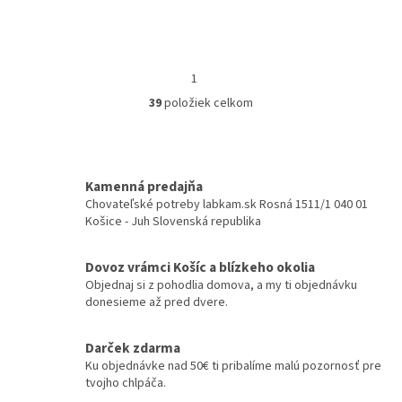
NAČÍTAŤ 12 ĎALŠÍCH
S
1
4
t
O
r
39
položiek celkom
v
á
l
HORE
n
á
k
d
o
v
a
Kamenná predajňa
a
c
Chovateľské potreby labkam.sk Rosná 1511/1 040 01
n
i
Košice - Juh Slovenská republika
i
e
e
p
r
Dovoz vrámci Košíc a blízkeho okolia
v
Objednaj si z pohodlia domova, a my ti objednávku
k
donesieme až pred dvere.
y
v
Darček zdarma
ý
Ku objednávke nad 50€ ti pribalíme malú pozornosť pre
p
tvojho chlpáča.
i
s