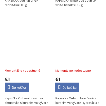
KAPSIČKA dog junior GF
KAPSIČKA white dog adult GF
rabbit&krill 85 g
white fish&krill 85 g
Kapsička Ontario bravčová
Kapsička Ontario bravčové
chrupavka s kuracím vo
s kuracím vo vývare 100g
vývare 100g
Momentálne nedostupné
Momentálne nedostupné
€1
€1
Do košíka
Do košíka
Kapsička Ontario bravčová
Kapsička Ontario bravčové s
chrupavka s kuracím vo vývare
kuracím vo vývare Hydratácia a