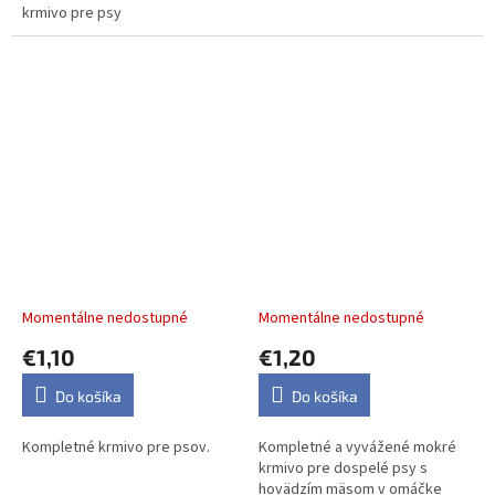
krmivo pre psy
Mars CESAR kapsička dog
Dog Joy hovädzie v
jemné hovädzie so
omáčke, kapsička 100 g
zeleninou 100 g
Momentálne nedostupné
Momentálne nedostupné
€1,10
€1,20
Do košíka
Do košíka
Kompletné krmivo pre psov.
Kompletné a vyvážené mokré
krmivo pre dospelé psy s
hovädzím mäsom v omáčke