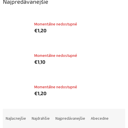
Najpredávanejšie
Dog Joy hovädzie v omáčke, kapsička 100 g
Momentálne nedostupné
€1,20
Dax Dog morčacie a kačacie, kapsička 100 g
Momentálne nedostupné
€1,10
Royal Canin Mini Ageing v omáčke 85g
Momentálne nedostupné
€1,20
R
a
Najlacnejšie
Najdrahšie
Najpredávanejšie
Abecedne
d