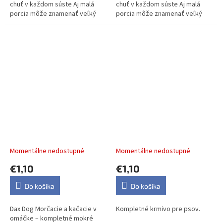
chuť v každom súste Aj malá
chuť v každom súste Aj malá
porcia môže znamenať veľký
porcia môže znamenať veľký
zážitok. Kapsička Ontario
zážitok. Kapsička Ontario pečeň
chrupavky s kuracím vo vývare
s kuracím vo vývare 100 g je...
100 g...
Dax Dog morčacie a
Mars CESAR kapsička dog
kačacie, kapsička 100 g
chutné kuracie s mrkvou
100 g
Momentálne nedostupné
Momentálne nedostupné
€1,10
€1,10
Do košíka
Do košíka
Dax Dog Morčacie a kačacie v
Kompletné krmivo pre psov.
omáčke – kompletné mokré