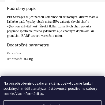
Podrobný popis
Brit Sausages sú jedinečnou kombináciou skutočných kúskov mäsa a
ľahkého paté. Vysoký obsah mäsa
95%
zaisťuje skvelú chuť a
výbornou stráviteľnosť. Široká škála rozmanitých chutí ponúka
príjemné spestrenie psieho jedálnička a je vhodným doplnkom ku
granulám, BARF strave i varenému mäsu.
Dodatočné parametre
Kategória
:
Brit
Hmotnosť
:
0.8 kg
Z
á
Kontakty
Obchodné podmienky
p
Na prispôsobenie obsahu a reklám, poskytovanie funkcií
ä
sociálnych médií a analýzu návštevnosti používame súbory
t
cookie. Viac informácií
tu
.
i
Vytvoril Shoptet
e