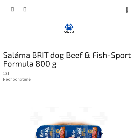
Prejsť
NÁKUP
na
obsah
KOŠÍK
Saláma BRIT dog Beef & Fish-Sport
Formula 800 g
131
Priemerné
Neohodnotené
Podrobnosti hodnotenia
hodnotenie
produktu
je
0,0
z
5
hviezdičiek.