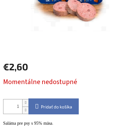
€2,60
Jednotková
Momentálne nedostupné
cena:
Pridať do košíka
Saláma pre psy s 95% mäsa.
Detailné informácie