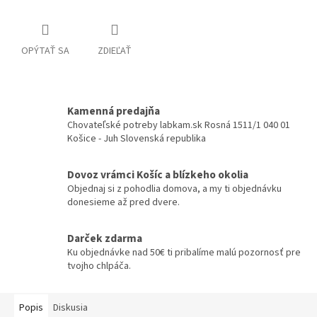
OPÝTAŤ SA
ZDIEĽAŤ
Kamenná predajňa
Chovateľské potreby labkam.sk Rosná 1511/1 040 01
Košice - Juh Slovenská republika
Dovoz vrámci Košíc a blízkeho okolia
Objednaj si z pohodlia domova, a my ti objednávku
donesieme až pred dvere.
Darček zdarma
Ku objednávke nad 50€ ti pribalíme malú pozornosť pre
tvojho chlpáča.
Popis
Diskusia