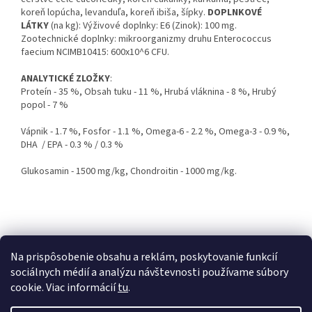
koreň lopúcha, levanduľa, koreň ibiša, šípky.
DOPLNKOVÉ
LÁTKY
(na kg): Výživové doplnky: E6 (Zinok): 100 mg.
Zootechnické doplnky: mikroorganizmy druhu Enterococcus
faecium NCIMB10415: 600x10^6 CFU.
ANALYTICKÉ ZLOŽKY
:
Proteín - 35 %, Obsah tuku - 11 %, Hrubá vláknina - 8 %, Hrubý
popol - 7 %
Vápnik - 1.7 %, Fosfor - 1.1 %, Omega-6 - 2.2 %, Omega-3 - 0.9 %,
DHA / EPA - 0.3 % / 0.3 %
Glukosamin - 1500 mg/kg, Chondroitin - 1000 mg/kg.
Z
á
Kontakty
Obchodné podmienky
p
Na prispôsobenie obsahu a reklám, poskytovanie funkcií
ä
sociálnych médií a analýzu návštevnosti používame súbory
t
cookie. Viac informácií
tu
.
i