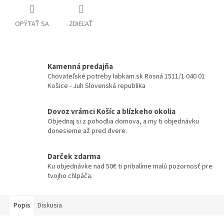
OPÝTAŤ SA
ZDIEĽAŤ
Kamenná predajňa
Chovateľské potreby labkam.sk Rosná 1511/1 040 01
Košice - Juh Slovenská republika
Dovoz vrámci Košíc a blízkeho okolia
Objednaj si z pohodlia domova, a my ti objednávku
donesieme až pred dvere.
Darček zdarma
Ku objednávke nad 50€ ti pribalíme malú pozornosť pre
tvojho chlpáča.
Popis
Diskusia