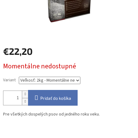
€22,20
Jednotková
Momentálne nedostupné
cena:
Variant
Pridať do košíka
Pre všetkých dospelých psov od jedného roku veku.
Detailné informácie