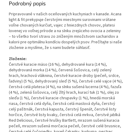
Podrobný popis
Pripravované v našich oceňovaných kuchyniach v kanade. Acana
light & fit prekypuje čerstvými miestnymi surovinami vrátane
voľne chovaných kurčiat, vajec z hniezdnych chovov, platesi
lovenej vo voľnej prírode a na slnku zrejúceho ovocia a zeleniny
– to všetko tvorí stravu zo zníženým množstvom sacharidov a
kalorii pre optimálnu kondíciu dospelých psov. Prečítajte si naše
zloženie a myslíme, že s nami budete súhlasiť.
Zloženie:
Čerstvé kuracie mäso (16 %), dehydrované kura (14 %),
dehydrovaná morka (14 %), červená šošovica, celý zelený
hrach, hrachová vláknina, čerstvé kuracie droby (pečeň, srdce,
ľadviny) (5 %), dehydrovaný sleď (5 %), čerstvé celé vajce (4 %),
čerstvá celá platesa (4 %), na slnku sušená lucerna (4 %), fazuľa
(4 %), zelená šošovica, celý žltý hrach, kurací tuk (1 %), olej zo
sleďa (1 %), čerstvé kuracie chrupavky (1 %), hnedá morská
riasa, čerstvá celá dyňa, čerstvá celá maslová dyňa, čerstvý
celý paštrnák, čerstvá kapusta, čerstvý špenát, čerstvé listy
horčice, čerstvé listy kvaky, čerstvá celá mrkva, čerstvé jablká
Red Delicious, čerstvé hrušky Bartlett, mrazom sušená kuracia
pečeň, mrazom sušená morčacia pečeň, čerstvé celé brusnice,
čerstvé celé čučoriedky, koreň čakanky, kurkuma, pestrec,