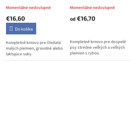
Momentálne nedostupné
Momentálne nedostupné
€16,60
€16,70
od
DETAIL
Do košíka
Kompletné krmivo pre dospelé
Kompletné krmivo pre šteňatá
psy stredne veľkých a veľkých
malých plemien, gravidné alebo
plemien s rybou.
laktujúce suky.
Farmina CIBAU dog puppy
Farmina CIBAU dog adult
medium
medium & maxi, sensitive
lamb