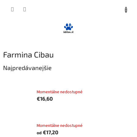
Prejsť
NÁKUP
na
obsah
KOŠÍK
Farmina Cibau
Najpredávanejšie
Farmina CIBAU dog puppy mini 2,5 kg
Momentálne nedostupné
€16,60
Farmina CIBAU dog puppy medium
Momentálne nedostupné
€17,20
od