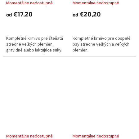
Momentálne nedostupné
Momentálne nedostupné
€17,20
€20,20
od
od
DETAIL
DETAIL
Kompletné krmivo pre šteňatá
Kompletné krmivo pre dospelé
stredne veľkých plemien,
psy stredne veľkých a veľkých
gravidné alebo laktujúce suky.
plemien.
Farmina CIBAU dog adult
Farmina CIBAU dog puppy
maxi 12 kg
maxi 12 kg
Momentálne nedostupné
Momentálne nedostupné