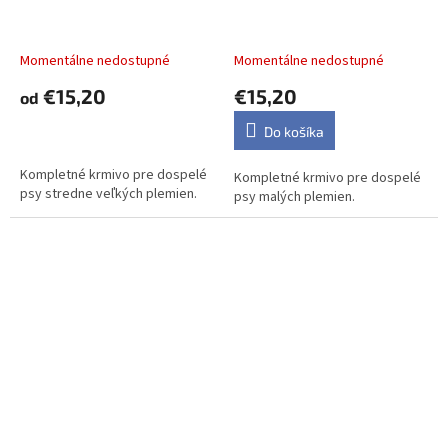
medium
mini 2,5 kg
Momentálne nedostupné
Momentálne nedostupné
€15,20
€15,20
od
DETAIL
Do košíka
Kompletné krmivo pre dospelé
Kompletné krmivo pre dospelé
psy stredne veľkých plemien.
psy malých plemien.
Farmina CIBAU dog puppy
Farmina CIBAU dog adult
mini 2,5 kg
medium & maxi, sensitive
fish