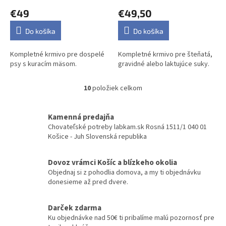
€49
€49,50
Do košíka
Do košíka
Kompletné krmivo pre dospelé
Kompletné krmivo pre šteňatá,
psy s kuracím mäsom.
gravidné alebo laktujúce suky.
10
položiek celkom
O
v
l
Kamenná predajňa
á
Chovateľské potreby labkam.sk Rosná 1511/1 040 01
d
Košice - Juh Slovenská republika
a
c
i
Dovoz vrámci Košíc a blízkeho okolia
e
Objednaj si z pohodlia domova, a my ti objednávku
p
donesieme až pred dvere.
r
v
k
Darček zdarma
y
Ku objednávke nad 50€ ti pribalíme malú pozornosť pre