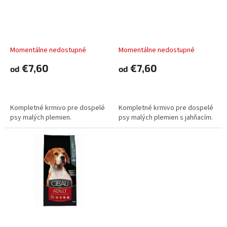
o
o
d
Farmina CIBAU dog adult
Farmina CIBAU dog adult
v
u
mini, sensitive fish
mini, sensitive lamb
k
t
Momentálne nedostupné
Momentálne nedostupné
o
€7,60
€7,60
od
od
v
DETAIL
DETAIL
Kompletné krmivo pre dospelé
Kompletné krmivo pre dospelé
psy malých plemien.
psy malých plemien s jahňacím.
Farmina CIBAU dog adult
Farmina CIBAU dog adult