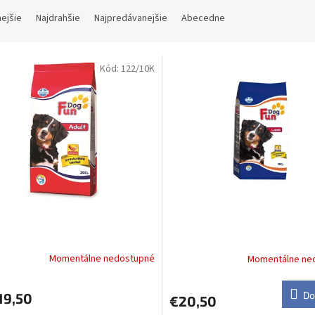
nejšie
Najdrahšie
Najpredávanejšie
Abecedne
Kód:
122/10K
na FUN DOG adult chicken
Farmina FUN DOG lamb 10 k
Momentálne nedostupné
Momentálne ne
DETAIL
Do
19,50
€20,50