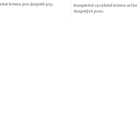
tné krmivo pre dospelé psy.
Kompletné vyvážené krmivo určen
dospelých psov.
O
v
l
á
d
a
c
i
e
p
r
v
k
y
v
ý
p
i
s
u