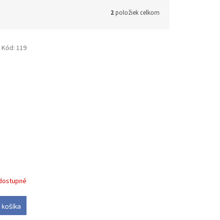
2
položiek celkom
Kód:
119
g
dostupné
 košíka