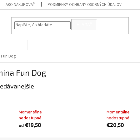
AKO NAKUPOVAŤ
PODMIENKY OCHRANY OSOBNÝCH ÚDAJOV
HĽADAŤ
PRE VTÁKY
Kontakty
 Fun Dog
mina Fun Dog
edávanejšie
Farmina FUN DOG
Farmina FUN DO
adult chicken
lamb 10 kg
Momentálne
Momentálne
nedostupné
nedostupné
€19,50
€20,50
od