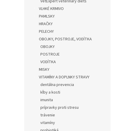
VetExpert veterinary diets
VLHKÉ KRMIVO
PAMLSKY
HRAČKY
PELECHY
OBOJKY, POSTROJE, VODÍTKA
OBOJKY
POSTROJE
VODÍTKA
MISKY
VITAMÍNY A DOPLNKY STRAVY
dentálna prevencia
kĺby a kosti
imunita
prípravky proti stresu
trávenie
vitamíny
probiotiká