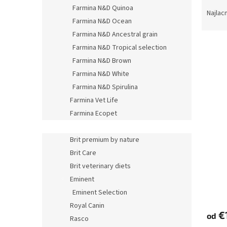
R
Farmina N&D Quinoa
a
Najlac
Farmina N&D Ocean
d
e
Farmina N&D Ancestral grain
V
n
Farmina N&D Tropical selection
ý
i
Farmina N&D Brown
p
e
Farmina N&D White
i
p
Farmina N&D Spirulina
s
r
p
Farmina Vet Life
o
r
d
Farmina Ecopet
o
u
Farmina Fun Dog
d
k
Brit premium by nature
u
t
Brit Care
Farmi
k
o
Brit veterinary diets
t
v
o
Eminent
v
Eminent Selection
Royal Canin
€
od
Rasco