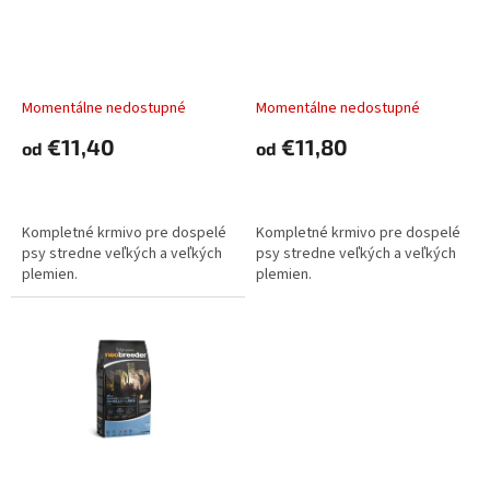
o
o
d
Alleva NEO BREEDER dog
Alleva NEO BREEDER dog
v
u
adult medium & maxi
adult medium & maxi
k
chicken
lamb
t
Momentálne nedostupné
Momentálne nedostupné
o
€11,40
€11,80
od
od
v
DETAIL
DETAIL
Kompletné krmivo pre dospelé
Kompletné krmivo pre dospelé
psy stredne veľkých a veľkých
psy stredne veľkých a veľkých
plemien.
plemien.