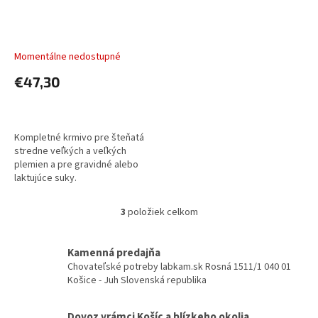
Alleva NEO BREEDER dog
puppy medium & maxi
lamb
Momentálne nedostupné
€47,30
DETAIL
Kompletné krmivo pre šteňatá
stredne veľkých a veľkých
plemien a pre gravidné alebo
laktujúce suky.
3
položiek celkom
O
v
l
Kamenná predajňa
á
Chovateľské potreby labkam.sk Rosná 1511/1 040 01
d
Košice - Juh Slovenská republika
a
c
i
Dovoz vrámci Košíc a blízkeho okolia