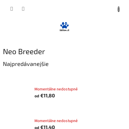
Prejsť
NÁKUP
na
obsah
KOŠÍK
Neo Breeder
Najpredávanejšie
Alleva NEO BREEDER dog adult medium & maxi
lamb
Momentálne nedostupné
€11,80
od
Alleva NEO BREEDER dog adult medium & maxi
chicken
Momentálne nedostupné
€11,40
od