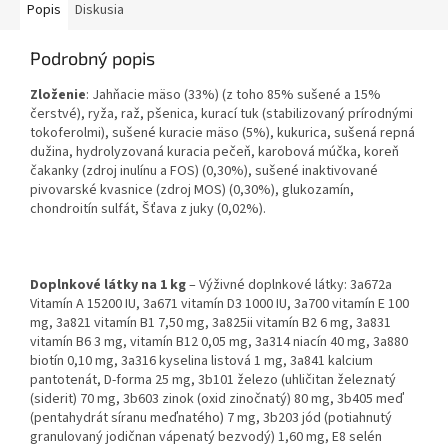
Popis
Diskusia
Podrobný popis
Zloženie
: Jahňacie mäso (33%) (z toho 85% sušené a 15%
čerstvé), ryža, raž, pšenica, kurací tuk (stabilizovaný prírodnými
tokoferolmi), sušené kuracie mäso (5%), kukurica, sušená repná
dužina, hydrolyzovaná kuracia pečeň, karobová múčka, koreň
čakanky (zdroj inulínu a FOS) (0,30%), sušené inaktivované
pivovarské kvasnice (zdroj MOS) (0,30%), glukozamín,
chondroitín sulfát, Šťava z juky (0,02%).
Doplnkové látky na 1 kg
– Výživné doplnkové látky: 3a672a
Vitamín A 15200 IU, 3a671 vitamín D3 1000 IU, 3a700 vitamín E 100
mg, 3a821 vitamín B1 7,50 mg, 3a825ii vitamín B2 6 mg, 3a831
vitamín B6 3 mg, vitamín B12 0,05 mg, 3a314 niacín 40 mg, 3a880
biotín 0,10 mg, 3a316 kyselina listová 1 mg, 3a841 kalcium
pantotenát, D-forma 25 mg, 3b101 železo (uhličitan železnatý
(siderit) 70 mg, 3b603 zinok (oxid zinočnatý) 80 mg, 3b405 meď
(pentahydrát síranu meďnatého) 7 mg, 3b203 jód (potiahnutý
granulovaný jodičnan vápenatý bezvodý) 1,60 mg, E8 selén