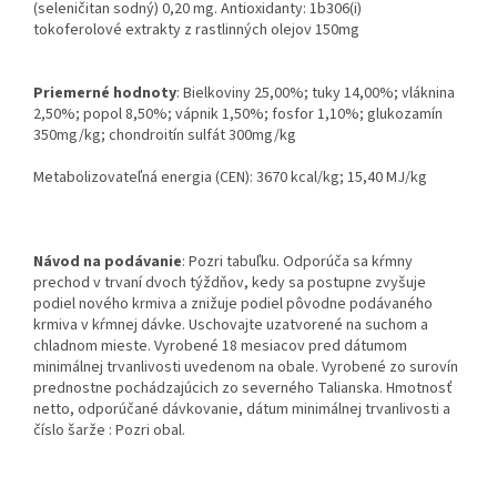
(seleničitan sodný) 0,20 mg. Antioxidanty: 1b306(i)
tokoferolové extrakty z rastlinných olejov 150mg
Priemerné hodnoty
: Bielkoviny 25,00%; tuky 14,00%; vláknina
2,50%; popol 8,50%; vápnik 1,50%; fosfor 1,10%; glukozamín
350mg/kg; chondroitín sulfát 300mg/kg
Metabolizovateľná energia (CEN): 3670 kcal/kg; 15,40 MJ/kg
Návod na podávanie
: Pozri tabuľku. Odporúča sa kŕmny
prechod v trvaní dvoch týždňov, kedy sa postupne zvyšuje
podiel nového krmiva a znižuje podiel pôvodne podávaného
krmiva v kŕmnej dávke. Uschovajte uzatvorené na suchom a
chladnom mieste. Vyrobené 18 mesiacov pred dátumom
minimálnej trvanlivosti uvedenom na obale. Vyrobené zo surovín
prednostne pochádzajúcich zo severného Talianska. Hmotnosť
netto, odporúčané dávkovanie, dátum minimálnej trvanlivosti a
číslo šarže : Pozri obal.