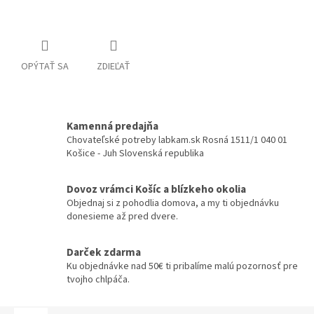
Detailné informácie
OPÝTAŤ SA
ZDIEĽAŤ
Kamenná predajňa
Chovateľské potreby labkam.sk Rosná 1511/1 040 01
Košice - Juh Slovenská republika
Dovoz vrámci Košíc a blízkeho okolia
Objednaj si z pohodlia domova, a my ti objednávku
donesieme až pred dvere.
Darček zdarma
Ku objednávke nad 50€ ti pribalíme malú pozornosť pre
tvojho chlpáča.