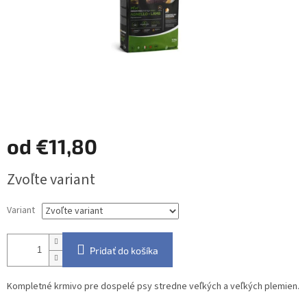
od
€11,80
Jednotková
Zvoľte variant
cena:
Variant
Pridať do košíka
Kompletné krmivo pre dospelé psy stredne veľkých a veľkých plemien.