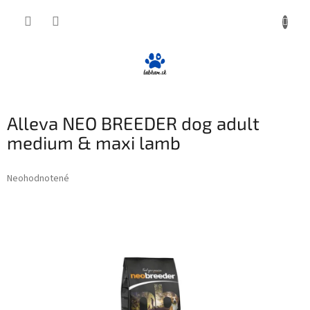
Prejsť
NÁKUP
na
obsah
KOŠÍK
Alleva NEO BREEDER dog adult
medium & maxi lamb
Priemerné
Neohodnotené
Podrobnosti hodnotenia
hodnotenie
produktu
je
0,0
z
5
hviezdičiek.