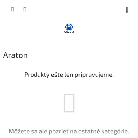
Prejsť
NÁKUP
na
obsah
KOŠÍK
Araton
Produkty ešte len pripravujeme.
Môžete sa ale pozrieť na ostatné kategórie.