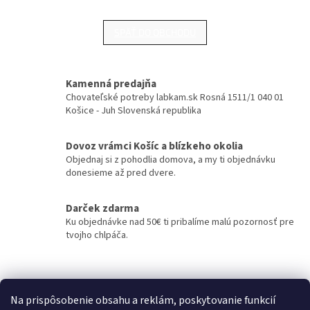
SPÄŤ DO OBCHODU
Kamenná predajňa
Chovateľské potreby labkam.sk Rosná 1511/1 040 01
Košice - Juh Slovenská republika
Dovoz vrámci Košíc a blízkeho okolia
Objednaj si z pohodlia domova, a my ti objednávku
donesieme až pred dvere.
Darček zdarma
Ku objednávke nad 50€ ti pribalíme malú pozornosť pre
tvojho chlpáča.
Z
á
Kontakty
Obchodné podmienky
p
Na prispôsobenie obsahu a reklám, poskytovanie funkcií