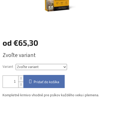
od
€65,30
Jednotková
Zvoľte variant
cena:
Variant
Pridať do košíka
Kompletné krmivo vhodné pre psíkov každého veku i plemena.
Detailné informácie