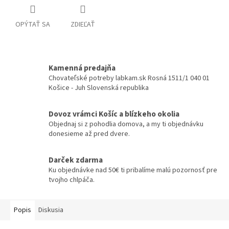
OPÝTAŤ SA
ZDIEĽAŤ
Kamenná predajňa
Chovateľské potreby labkam.sk Rosná 1511/1 040 01
Košice - Juh Slovenská republika
Dovoz vrámci Košíc a blízkeho okolia
Objednaj si z pohodlia domova, a my ti objednávku
donesieme až pred dvere.
Darček zdarma
Ku objednávke nad 50€ ti pribalíme malú pozornosť pre
tvojho chlpáča.
Popis
Diskusia