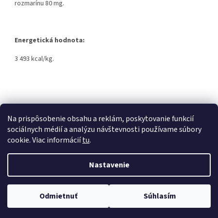
rozmarínu 80 mg.
Energetická hodnota:
3 493 kcal/kg.
Z
á
Kontakty
Obchodné podmienky
p
Na prispôsobenie obsahu a reklám, poskytovanie funkcií
ä
sociálnych médií a analýzu návštevnosti používame súbory
t
cookie. Viac informácií
tu
.
i
Vytvoril Shoptet
e
Nastavenie
Copyright 2026
labkam.sk
. Všetky práva vyhradené.
Upraviť
Odmietnuť
Súhlasím
nastavenie cookies