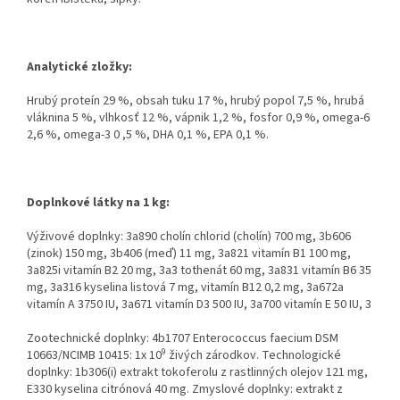
Analytické zložky:
Hrubý proteín 29 %, obsah tuku 17 %, hrubý popol 7,5 %, hrubá
vláknina 5 %, vlhkosť 12 %, vápnik 1,2 %, fosfor 0,9 %, omega-6
2,6 %, omega-3 0 ,5 %, DHA 0,1 %, EPA 0,1 %.
Doplnkové látky na 1 kg:
Výživové doplnky: 3a890 cholín chlorid (cholín) 700 mg, 3b606
(zinok) 150 mg, 3b406 (meď) 11 mg, 3a821 vitamín B1 100 mg,
3a825i vitamín B2 20 mg, 3a3 tothenát 60 mg, 3a831 vitamín B6 35
mg, 3a316 kyselina listová 7 mg, vitamín B12 0,2 mg, 3a672a
vitamín A 3750 IU, 3a671 vitamín D3 500 IU, 3a700 vitamín E 50 IU, 3
Zootechnické doplnky: 4b1707 Enterococcus faecium DSM
9
10663/NCIMB 10415: 1x 10
živých zárodkov. Technologické
doplnky: 1b306(i) extrakt tokoferolu z rastlinných olejov 121 mg,
E330 kyselina citrónová 40 mg. Zmyslové doplnky: extrakt z