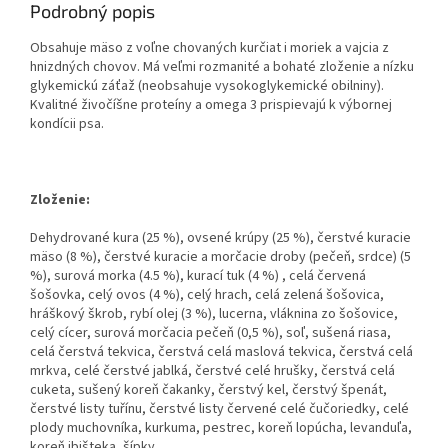
Podrobný popis
Obsahuje mäso z voľne chovaných kurčiat i moriek
a vajcia z
hnizdných chovov. Má veľmi rozmanité a bohaté zloženie a
nízku
glykemickú záťaž
(neobsahuje vysokoglykemické obilniny).
Kvalitné živočíšne proteíny a omega 3 prispievajú k výbornej
kondícii psa.
Zloženie:
Dehydrované kura (25 %), ovsené krúpy (25 %), čerstvé kuracie
mäso (8 %), čerstvé kuracie a morčacie droby (pečeň, srdce) (5
%), surová morka (4.5 %), kurací tuk (4 %) , celá červená
šošovka, celý ovos (4 %), celý hrach, celá zelená šošovica,
hráškový škrob, rybí olej (3 %), lucerna, vláknina zo šošovice,
celý cícer, surová morčacia pečeň (0,5 %), soľ, sušená riasa,
celá čerstvá tekvica, čerstvá celá maslová tekvica, čerstvá celá
mrkva, celé čerstvé jablká, čerstvé celé hrušky, čerstvá celá
cuketa, sušený koreň čakanky, čerstvý kel, čerstvý špenát,
čerstvé listy tuřínu, čerstvé listy červené celé čučoriedky, celé
plody muchovníka, kurkuma, pestrec, koreň lopúcha, levanduľa,
koreň ibišteka, šípky.