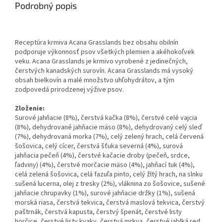
Podrobný popis
Receptúra krmiva Acana Grasslands bez obsahu obilnín
podporuje výkonnosť psov všetkých plemien a akéhokoľvek
veku. Acana Grasslands je krmivo vyrobené z jedinečných,
čerstvých kanadských surovín. Acana Grasslands má vysoký
obsah bielkovín a malé množstvo uhľohydrátov, a tým
zodpovedá prirodzenej výžive psov.
Zloženie:
Surové jahňacie (8%), čerstvá kačka (8%), čerstvé celé vajcia
(8%), dehydrované jahňacie mäso (8%), dehydrovaný celý sleď
(7%), dehydrovaná morka (7%), celý zelený hrach, celá červená
šošovica, celý cícer, čerstvá šťuka severná (4%), surová
jahňacia pečeň (4%), čerstvé kačacie droby (pečeň, srdce,
ľadviny) (4%), čerstvé morčacie mäso (4%), jahňací tuk (4%),
celá zelená šošovica, celá fazuľa pinto, celý žltý hrach, na slnku
sušená lucerna, olej z tresky (2%), vláknina zo šošovice, sušené
jahňacie chrupavky (1%), surové jahňacie držky (1%), sušená
morská riasa, čerstvá tekvica, čerstvá maslová tekvica, čerstvý
paštrnák, čerstvá kapusta, čerstvý špenát, čerstvé listy
horčice, čerstvé listy kvaky, čerstvá mrkva, čerstvé jablká red