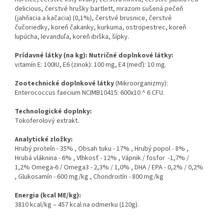
delicious, čerstvé hrušky bartlett, mrazom sušená pečeň
(jahňacia a kačacia) (0,1%), čerstvé brusnice, čerstvé
čučoriedky, koreň čakanky, kurkuma, ostropestrec, koreň
lupúcha, levanduľa, koreň ibiška, šípky.
Prídavné látky (na kg): Nutričné doplnkové látky:
vitamín E: 100IU, E6 (zinok): 100 mg, E4 (meď): 10 mg.
Zootechnické doplnkové látky
(Mikroorganizmy):
Enterococcus faecium NCIMB10415: 600x10 ^ 6 CFU.
Technologické doplnky:
Tokoferolový extrakt.
Analytické zložky:
Hrubý proteín - 35% , Obsah tuku - 17% , Hrubý popol - 8% ,
Hrubá vláknina - 6% , Vlhkosť - 12% , Vápnik / fosfor -1,7% /
1,2% Omega-6 / Omega3 - 2,3% / 1,0% , DHA / EPA - 0,2% / 0,2%
, Glukosamín - 600 mg/kg , Chondroitín - 800 mg/kg
Energia (kcal ME/kg):
3810 kcal/kg – 457 kcal na odmerku (120g).