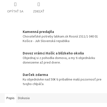
OPÝTAŤ SA
ZDIEĽAŤ
Kamenná predajňa
Chovateľské potreby labkam.sk Rosná 1511/1 040 01
Košice - Juh Slovenská republika
Dovoz vrámci Košíc a blízkeho okolia
Objednaj si z pohodlia domova, a my ti objednávku
donesieme až pred dvere.
Darček zdarma
Ku objednávke nad 50€ ti pribalíme malú pozornosť pre
tvojho chlpáča.
Popis
Diskusia