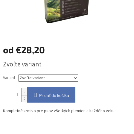
od
€28,20
Jednotková
Zvoľte variant
cena:
Variant
Pridať do košíka
Kompletné krmivo pre psov všetkých plemien a každého veku
Detailné informácie