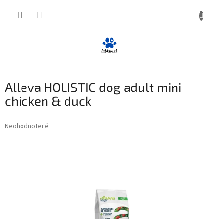
Prejsť
NÁKUP
na
obsah
KOŠÍK
Alleva HOLISTIC dog adult mini
chicken & duck
Priemerné
Neohodnotené
Podrobnosti hodnotenia
hodnotenie
produktu
je
0,0
z
5
hviezdičiek.