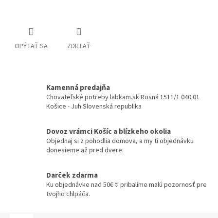
Detailné informácie
OPÝTAŤ SA
ZDIEĽAŤ
Kamenná predajňa
Chovateľské potreby labkam.sk Rosná 1511/1 040 01
Košice - Juh Slovenská republika
Dovoz vrámci Košíc a blízkeho okolia
Objednaj si z pohodlia domova, a my ti objednávku
donesieme až pred dvere.
Darček zdarma
Ku objednávke nad 50€ ti pribalíme malú pozornosť pre
tvojho chlpáča.