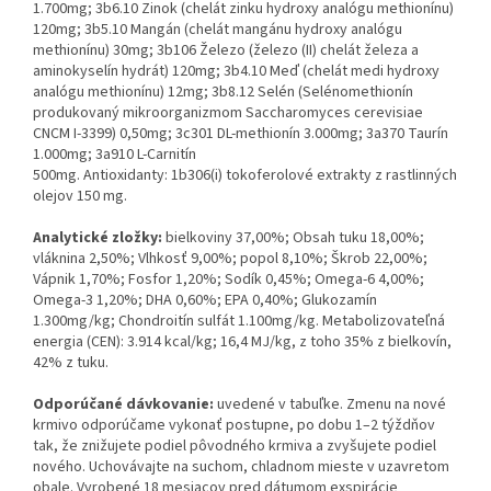
1.700mg; 3b6.10 Zinok (chelát zinku hydroxy analógu methionínu)
120mg; 3b5.10 Mangán (chelát mangánu hydroxy analógu
methionínu) 30mg; 3b106 Železo (železo (II) chelát železa a
aminokyselín hydrát) 120mg; 3b4.10 Meď (chelát medi hydroxy
analógu methionínu) 12mg; 3b8.12 Selén (Selénomethionín
produkovaný mikroorganizmom Saccharomyces cerevisiae
CNCM I-3399) 0,50mg; 3c301 DL-methionín 3.000mg; 3a370 Taurín
1.000mg; 3a910 L-Carnitín
500mg.
Antioxidanty:
1b306(i)
tokoferolové extrakty z rastlinných
olejov 150 mg.
Analytické zložky:
bielkoviny 37,00%; Obsah tuku 18,00%;
vláknina 2,50%; Vlhkosť 9,00%; popol 8,10%; Škrob 22,00%;
Vápnik 1,70%; Fosfor 1,20%; Sodík 0,45%; Omega-6 4,00%;
Omega-3 1,20%; DHA 0,60%; EPA 0,40%; Glukozamín
1.300mg/kg; Chondroitín sulfát 1.100mg/kg. Metabolizovateľná
energia (CEN): 3.914 kcal/kg; 16,4 MJ/kg, z toho 35% z bielkovín,
42% z tuku.
Odporúčané dávkovanie:
uvedené v tabuľke. Zmenu na nové
krmivo odporúčame vykonať postupne, po dobu 1–2 týždňov
tak, že znižujete podiel pôvodného krmiva a zvyšujete podiel
nového. Uchovávajte na suchom, chladnom mieste v uzavretom
obale. Vyrobené 18 mesiacov pred dátumom exspirácie