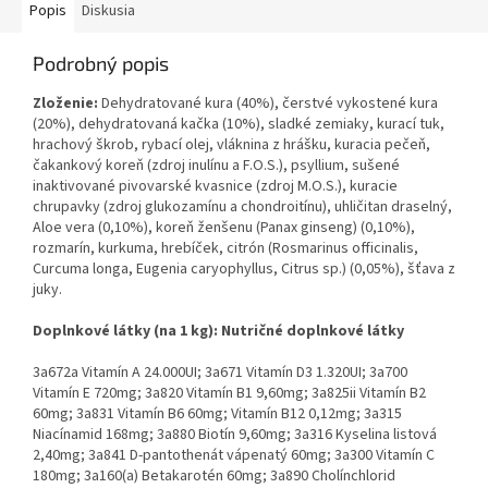
Popis
Diskusia
Podrobný popis
Zloženie:
Dehydratované kura (40%), čerstvé vykostené kura
(20%), dehydratovaná kačka (10%), sladké zemiaky, kurací tuk,
hrachový škrob, rybací olej, vláknina z hrášku, kuracia pečeň,
čakankový koreň (zdroj inulínu a F.O.S.), psyllium, sušené
inaktivované pivovarské kvasnice (zdroj M.O.S.), kuracie
chrupavky (zdroj glukozamínu a chondroitínu), uhličitan draselný,
Aloe vera (0,10%), koreň ženšenu (Panax ginseng) (0,10%),
rozmarín, kurkuma, hrebíček, citrón (Rosmarinus officinalis,
Curcuma longa, Eugenia caryophyllus, Citrus sp.) (0,05%), šťava z
juky.
Doplnkové látky (na 1 kg): Nutričné doplnkové látky
3a672a Vitamín A 24.000UI; 3a671 Vitamín D3 1.320UI; 3a700
Vitamín E 720mg; 3a820 Vitamín B1 9,60mg;
3a825ii
Vitamín B2
60mg; 3a831 Vitamín B6 60mg; Vitamín B12 0,12mg; 3a315
Niacínamid 168mg; 3a880 Biotín 9,60mg; 3a316 Kyselina listová
2,40mg; 3a841 D-pantothenát vápenatý 60mg; 3a300 Vitamín C
180mg; 3a160(a) Betakarotén 60mg; 3a890 Cholínchlorid