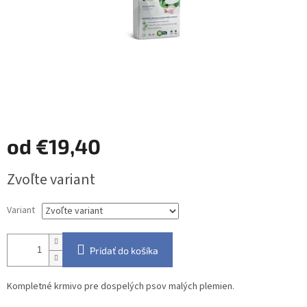
od
€19,40
Jednotková
Zvoľte variant
cena:
Variant
Pridať do košíka
Kompletné krmivo pre dospelých psov malých plemien.