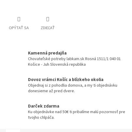
Detailné informácie
OPÝTAŤ SA
ZDIEĽAŤ
Kamenná predajňa
Chovateľské potreby labkam.sk Rosná 1511/1 040 01
Košice - Juh Slovenská republika
Dovoz vrámci Košíc a blízkeho okolia
Objednaj si z pohodlia domova, a my ti objednávku
donesieme až pred dvere.
Darček zdarma
Ku objednávke nad 50€ ti pribalíme malú pozornosť pre
tvojho chlpáča.