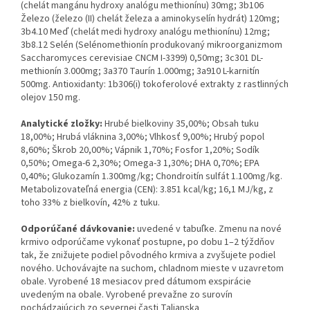
(chelát mangánu hydroxy analógu methionínu) 30mg; 3b106
Železo (železo (II) chelát železa a aminokyselín hydrát) 120mg;
3b4.10 Meď (chelát medi hydroxy analógu methionínu) 12mg;
3b8.12 Selén (Selénomethionín produkovaný mikroorganizmom
Saccharomyces cerevisiae CNCM I-3399) 0,50mg; 3c301 DL-
methionín 3.000mg; 3a370 Taurín 1.000mg; 3a910 L-karnitín
500mg. Antioxidanty: 1b306(i) tokoferolové extrakty z rastlinných
olejov 150 mg.
Analytické zložky:
Hrubé bielkoviny 35,00%; Obsah tuku
18,00%; Hrubá vláknina 3,00%; Vlhkosť 9,00%; Hrubý popol
8,60%; Škrob 20,00%; Vápnik 1,70%; Fosfor 1,20%; Sodík
0,50%; Omega-6 2,30%; Omega-3 1,30%; DHA 0,70%; EPA
0,40%; Glukozamín 1.300mg/kg; Chondroitín sulfát 1.100mg/kg.
Metabolizovateľná energia (CEN): 3.851 kcal/kg; 16,1 MJ/kg, z
toho 33% z bielkovín, 42% z tuku.
Odporúčané dávkovanie:
uvedené v tabuľke. Zmenu na nové
krmivo odporúčame vykonať postupne, po dobu 1–2 týždňov
tak, že znižujete podiel pôvodného krmiva a zvyšujete podiel
nového. Uchovávajte na suchom, chladnom mieste v uzavretom
obale. Vyrobené 18 mesiacov pred dátumom exspirácie
uvedeným na obale. Vyrobené prevažne zo surovín
pochádzajúcich zo severnej časti Talianska