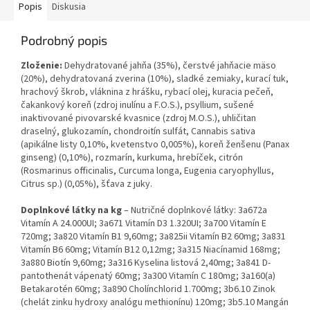
Popis
Diskusia
Podrobný popis
Zloženie:
Dehydratované jahňa (35%), čerstvé jahňacie mäso
(20%), dehydratovaná zverina (10%), sladké zemiaky, kurací tuk,
hrachový škrob, vláknina z hrášku, rybací olej, kuracia pečeň,
čakankový koreň (zdroj inulínu a F.O.S.), psyllium, sušené
inaktivované pivovarské kvasnice (zdroj M.O.S.), uhličitan
draselný, glukozamín, chondroitín sulfát, Cannabis sativa
(apikálne listy 0,10%, kvetenstvo 0,005%), koreň ženšenu (Panax
ginseng) (0,10%), rozmarín, kurkuma, hrebíček, citrón
(Rosmarinus officinalis, Curcuma longa, Eugenia caryophyllus,
Citrus sp.) (0,05%), šťava z juky.
Doplnkové látky na kg
– Nutričné doplnkové látky: 3a672a
Vitamín A 24.000UI; 3a671 Vitamín D3 1.320UI; 3a700 Vitamín E
720mg; 3a820 Vitamín B1 9,60mg; 3a825ii Vitamín B2 60mg; 3a831
Vitamín B6 60mg; Vitamín B12 0,12mg; 3a315 Niacínamid 168mg;
3a880 Biotín 9,60mg; 3a316 Kyselina listová 2,40mg; 3a841 D-
pantothenát vápenatý 60mg; 3a300 Vitamín C 180mg; 3a160(a)
Betakarotén 60mg; 3a890 Cholínchlorid 1.700mg; 3b6.10 Zinok
(chelát zinku hydroxy analógu methionínu) 120mg; 3b5.10 Mangán