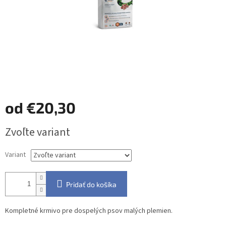
od
€20,30
Jednotková
Zvoľte variant
cena:
Variant
Pridať do košíka
Kompletné krmivo pre dospelých psov malých plemien.