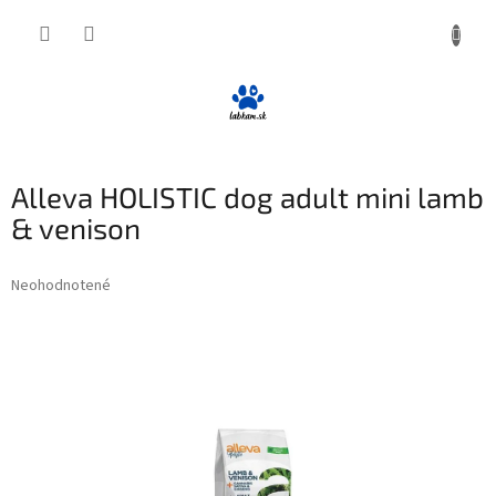
Prejsť
NÁKUP
na
obsah
KOŠÍK
Alleva HOLISTIC dog adult mini lamb
& venison
Priemerné
Neohodnotené
Podrobnosti hodnotenia
hodnotenie
produktu
je
0,0
z
5
hviezdičiek.