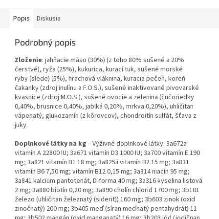
Popis
Diskusia
Podrobný popis
Zloženie
: jahňacie mäso (30%) (z toho 80% sušené a 20%
čerstvé), ryža (25%), kukurica, kurací tuk, sušené morské
ryby
(slede)
(5%), hrachová vláknina, kuracia pečeň, koreň
čakanky (zdroj inulínu a F.O.S.), sušené inaktivované pivovarské
kvasnice (zdroj M.O.S.), sušené ovocie a zelenina (čučoriedky
0,40%, brusnice 0,40%, jablká 0,20%, mrkva 0,20%), uhličitan
vápenatý, glukozamín
(z kôrovcov)
, chondroitín sulfát, šťava z
juky.
Doplnkové látky na kg
–
Výživné doplnkové látky: 3a672a
vitamín A 22800 IU; 3a671 vitamín D3 1000 IU; 3a700 vitamín E 190
mg; 3a821 vitamín B1 18 mg; 3a825ii vitamín B2 15 mg; 3a831
vitamín B6 7,50 mg; vitamín B12 0,15 mg; 3a314 niacín 95 mg;
3a841 kalcium pantotenát, D-forma 40 mg; 3a316 kyselina listová
2 mg; 3a880 biotín 0,20 mg;
3a890 cholín chlorid 1700 mg;
3b101
železo (uhličitan železnatý (siderit)) 160 mg; 3b603 zinok (oxid
zinočnatý) 200 mg; 3b405 meď (síran meďnatý pentahydrát) 11
mg; 3b502 mangán (oxid manganatý) 16 mg; 3b203 jód (jodičnan