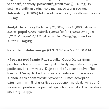
vápenatý, bezvodý, potiahnutý, granulovaný) 3,40 mg;
3b801
selén (seleničitan sodný)
0,40 mg;
3a370 taurín
600 mg.
Antioxidanty: 1b306(i) tokoferolové extrakty z rastlinných olejov
150 mg.
Analytické zložky
: Bielkoviny 26,00%; tuky 16,00%; vláknina
3,00%; popol 7,20%; vápnik 1,50%; fosfor 1,00%; Omega-6
1,75%; Omega-3 0,27%; glukozamín 400 mg/kg; chondroitín
sulfát 350 mg/kg.
Metabolizovateľná energia (CEN): 3780 kcal/kg; 15,90 MJ/kg.
Návod na podávanie
: Pozri tabuľku. Odporúča sa kŕmny
prechod v trvaní jeden –dva týždne, kedy sa postupne zvyšuje
podiel nového krmiva a znižuje podiel pôvodne podávaného
krmiva v kŕmnej dávke. Uschovajte v uzatvorenom obale na
suchom a chladnom mieste. Vyrobené 18 mesiacov pred
dátumom minimálnej trvanlivosti uvedenom na obale. Vyrobené
zo surovín prednostne pochádzajúcich z Talianska, Francúzska a
severnej Európy.