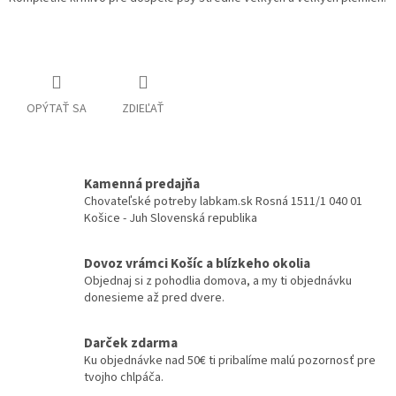
Detailné informácie
OPÝTAŤ SA
ZDIEĽAŤ
Kamenná predajňa
Chovateľské potreby labkam.sk Rosná 1511/1 040 01
Košice - Juh Slovenská republika
Dovoz vrámci Košíc a blízkeho okolia
Objednaj si z pohodlia domova, a my ti objednávku
donesieme až pred dvere.
Darček zdarma
Ku objednávke nad 50€ ti pribalíme malú pozornosť pre
tvojho chlpáča.