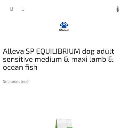
Prejsť
NÁKUP
na
obsah
KOŠÍK
Alleva SP EQUILIBRIUM dog adult
sensitive medium & maxi lamb &
ocean fish
Priemerné
Neohodnotené
Podrobnosti hodnotenia
hodnotenie
produktu
je
0,0
z
5
hviezdičiek.