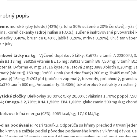
robný popis
enie
: morské ryby
(slede)
(42%) (z toho 80% sušené a 20% čerstvé), ryža (
ina, koreň čakanky (zdroj inulínu a F.O.S.), sušené inaktivované pivovarské 
oriedky 0,40%, brusnice 0,40%, jablká 0,20%, mrkva 0,20%), uhličitan vápe
 z juky.
nkové látky na kg
–
Výživné doplnkové látky: 3a672a vitamín A 22800 IU; 3
ín B1 18 mg; 3a825ii vitamín B2 15 mg; 3a831 vitamín B6 7,50 mg; vitamín B1
otenát, D-forma 40 mg; 3a316 kyselina listová 2 mg; 3a880 biotín 0,20 mg;
3a
znatý (siderit)) 160 mg; 3b603 zinok (oxid zinočnatý) 200 mg; 3b405 meď (
anatý) 16 mg; 3b203 jód (jodičnan vápenatý, bezvodý, potiahnutý, granulo
3a370 taurín
600 mg. Antioxidanty: 1b306(i) tokoferolové extrakty z rastlinn
ytické zložky
: Bielkoviny 30,00%; tuky 20,00%; vláknina 1,70%; popol 7,5
%;
Omega-3 2,70%; DHA 1,50%; EPA 1,00%;
glukozamín 500 mg/kg; chondr
bolizovateľná energia (CEN): 4065 kcal/kg; 17,10 MJ/kg
.
d na podávanie
: Pozri tabuľku. Odporúča sa kŕmny prechod v trvaní jed
ho krmiva a znižuje podiel pôvodne podávaného krmiva v kŕmnej dávke. U