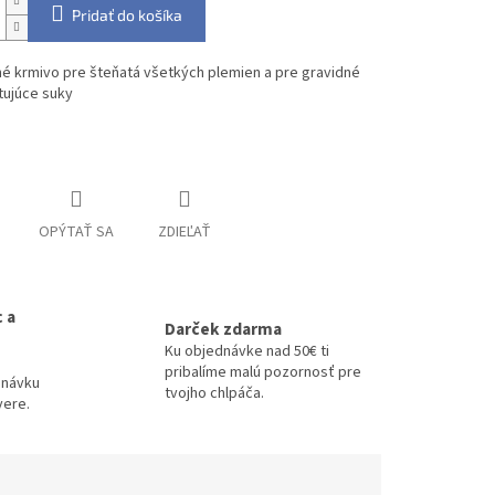
Pridať do košíka
é krmivo pre šteňatá všetkých plemien a pre gravidné
tujúce suky
informácie
OPÝTAŤ SA
ZDIEĽAŤ
 a
Darček zdarma
Ku objednávke nad 50€ ti
pribalíme malú pozornosť pre
dnávku
tvojho chlpáča.
vere.