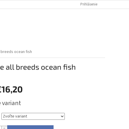
Prihlásenie
NÁKUPNÝ
Prázdny košík
KOŠÍK
l breeds ocean fish
 all breeds ocean fish
€16,20
ová
 variant