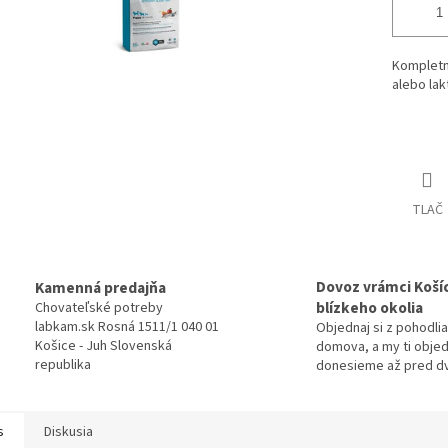
Kompletn
alebo lak
Detailné 
TLAČ
Dovoz vrámci Košíc
Kamenná predajňa
blízkeho okolia
Chovateľské potreby
labkam.sk Rosná 1511/1 040 01
Objednaj si z pohodlia
Košice - Juh Slovenská
domova, a my ti obje
republika
donesieme až pred d
s
Diskusia