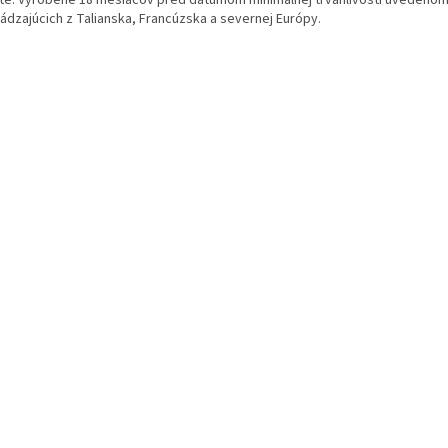
te. Vyrobené 18 mesiacov pred dátumom minimálnej trvanlivosti uvedenom
ádzajúcich z Talianska, Francúzska a severnej Európy.