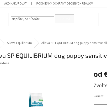
AKO NAKUPOVAŤ
PODMIENKY OCHRANY OSOBNÝCH ÚDAJOV
HĽADAŤ
PRE VTÁKY
Kontakty
Alleva Equilibrium
Alleva SP EQUILIBRIUM dog puppy sensitive al
va SP EQUILIBRIUM dog puppy sensitive
né
notené
Podrobnosti hodnotenia
nie
od
u
Jednotk
Zvoľte
cena:
iek.
Variant