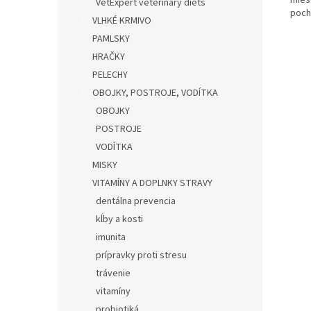
mies
VetExpert veterinary diets
poch
VLHKÉ KRMIVO
PAMLSKY
HRAČKY
PELECHY
OBOJKY, POSTROJE, VODÍTKA
OBOJKY
POSTROJE
VODÍTKA
MISKY
VITAMÍNY A DOPLNKY STRAVY
dentálna prevencia
kĺby a kosti
imunita
prípravky proti stresu
trávenie
vitamíny
probiotiká