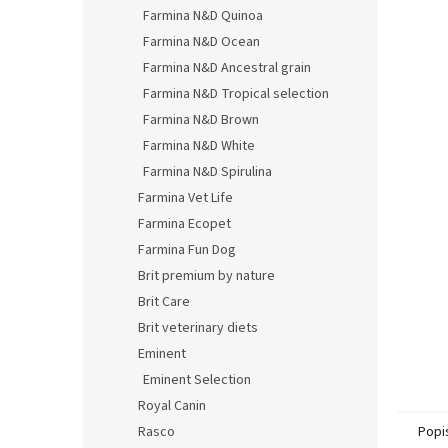
Farmina N&D Quinoa
Farmina N&D Ocean
Farmina N&D Ancestral grain
Farmina N&D Tropical selection
Farmina N&D Brown
Farmina N&D White
Farmina N&D Spirulina
Farmina Vet Life
Farmina Ecopet
Farmina Fun Dog
Brit premium by nature
Brit Care
Brit veterinary diets
Eminent
Eminent Selection
Royal Canin
Rasco
Popi