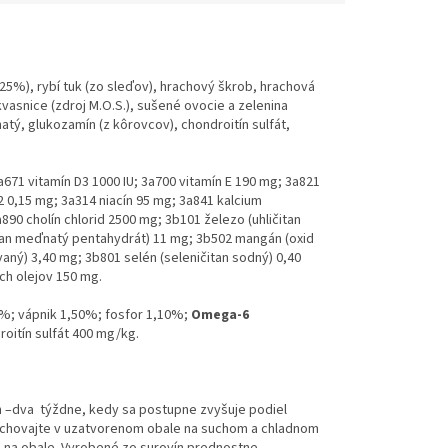
25%), rybí tuk (zo sleďov), hrachový škrob, hrachová
kvasnice (zdroj M.O.S.), sušené ovocie a zelenina
natý, glukozamín
(z kôrovcov)
, chondroitín sulfát,
a671 vitamín D3 1000 IU; 3a700 vitamín E 190 mg; 3a821
2 0,15 mg; 3a314 niacín 95 mg; 3a841 kalcium
890 cholín chlorid 2500 mg;
3b101 železo (uhličitan
síran meďnatý pentahydrát) 11 mg; 3b502 mangán (oxid
vaný) 3,40 mg;
3b801 selén (seleničitan sodný)
0,40
ých olejov 150 mg.
0%; vápnik 1,50%; fosfor 1,10%;
Omega-6
oitín sulfát 400 mg/kg.
en –dva týždne, kedy sa postupne zvyšuje podiel
schovajte v uzatvorenom obale na suchom a chladnom