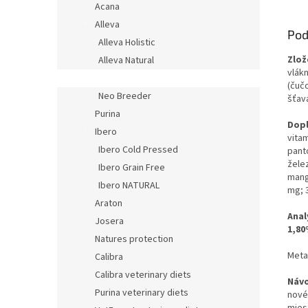
Acana
Alleva
Pod
Alleva Holistic
Zlož
Alleva Natural
vlákn
Alleva Equilibrium
(čuč
Neo Breeder
šťava
Purina
Dopl
Ibero
vitam
Ibero Cold Pressed
pant
žele
Ibero Grain Free
mang
Ibero NATURAL
mg;
Araton
Anal
Josera
1,80
Natures protection
Meta
Calibra
Calibra veterinary diets
Návo
Purina veterinary diets
nové