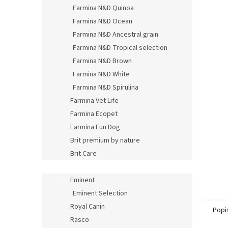
Farmina N&D Quinoa
Farmina N&D Ocean
Farmina N&D Ancestral grain
Farmina N&D Tropical selection
Farmina N&D Brown
Farmina N&D White
Farmina N&D Spirulina
Farmina Vet Life
Farmina Ecopet
Farmina Fun Dog
Brit premium by nature
Brit Care
Brit veterinary diets
Eminent
Eminent Selection
Royal Canin
Popi
Rasco