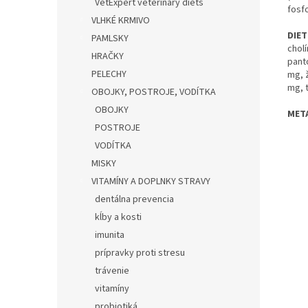
VetExpert veterinary diets
fosf
VLHKÉ KRMIVO
DIET
PAMLSKY
cholí
HRAČKY
panto
PELECHY
mg, 
mg, t
OBOJKY, POSTROJE, VODÍTKA
OBOJKY
META
POSTROJE
VODÍTKA
MISKY
VITAMÍNY A DOPLNKY STRAVY
dentálna prevencia
kĺby a kosti
imunita
prípravky proti stresu
trávenie
vitamíny
probiotiká