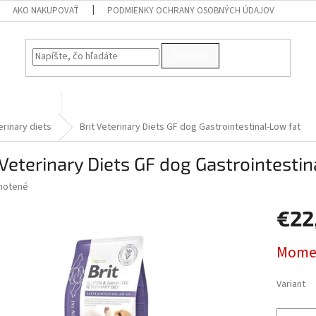
AKO NAKUPOVAŤ
PODMIENKY OCHRANY OSOBNÝCH ÚDAJOV
HĽADAŤ
PRE VTÁKY
Kontakty
erinary diets
Brit Veterinary Diets GF dog Gastrointestinal-Low fat
 Veterinary Diets GF dog Gastrointesti
né
notené
Podrobnosti hodnotenia
nie
€22
u
Jednotk
Momen
cena:
iek.
Variant