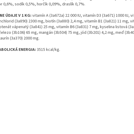
or 0,6%, sodík 0,5%, horčík 0,09%, draslík 0,7%.
NE ÚDAJE V 1 KG:
vitamín A (3a672a) 22 000 IU, vitamín D3 (3a671) 1000 IU, 
nchlorid (3a890) 2300 mg, biotín (3a880) 2,4 mg, vitamín B1 (3a821) 11 mg, v
tenát vápenatý (3a841) 25 mg, vitamín B6 (3a831) 7 mg, kyselina listová (3a
železo (3b106) 65 mg, mangán (3b504) 75 mg, jód (3b201) 4,2 mg, meď (3b406)
aurín (3a370) 2000 mg.
BOLICKÁ ENERGIA:
3515 kcal/kg.