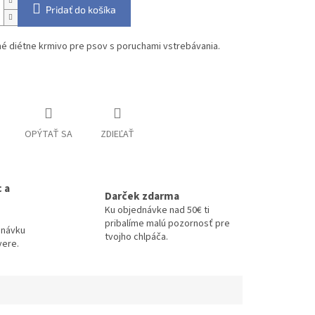
Pridať do košíka
é diétne krmivo pre psov s poruchami vstrebávania.
informácie
OPÝTAŤ SA
ZDIEĽAŤ
 a
Darček zdarma
Ku objednávke nad 50€ ti
pribalíme malú pozornosť pre
dnávku
tvojho chlpáča.
vere.