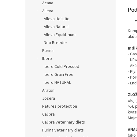
Acana
Pod
Alleva
Alleva Holistic
Alleva Natural
Komp
Alleva Equilibrium
akút
Neo Breeder
Indi
Purina
- Ga
Ibero
- Uľ
- Akú
Ibero Cold Pressed
- Ply
Ibero Grain Free
- Por
Ibero NATURAL
- End
Araton
ZLOŽ
Josera
olej 
Natures protection
%), 
kvas
Calibra
Mojav
Calibra veterinary diets
ANAL
Purina veterinary diets
(ako