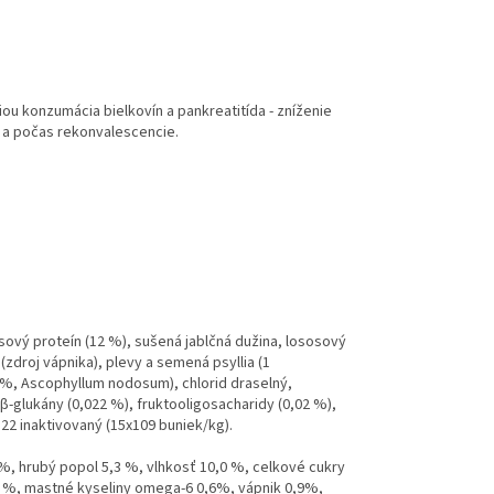
tiou
konzumácia bielkovín a pankreatitída - zníženie
e a počas
rekonvalescencie.
sový proteín (12 %), sušená jablčná dužina, lososový
(zdroj vápnika), plevy a semená psyllia (1
5 %, Ascophyllum nodosum), chlorid draselný,
β-glukány (0,022 %), fruktooligosacharidy (0,02 %),
122 inaktivovaný (15x109 buniek/kg).
 %, hrubý popol 5,3 %, vlhkosť 10,0 %, celkové cukry
3 %, mastné kyseliny omega-6 0,6%, vápnik 0,9%,