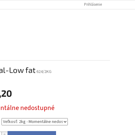
Prihlásenie
NÁKUPNÝ
Prázdny košík
KOŠÍK
nal-Low fat
624/2KG
,20
ová
tálne nedostupné