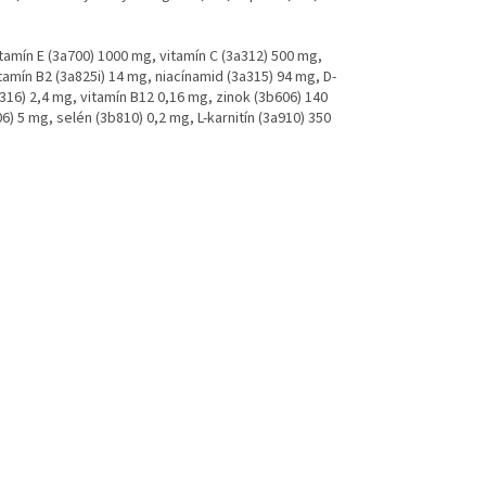
vitamín E (3a700) 1000 mg, vitamín C (3a312) 500 mg,
itamín B2 (3a825i) 14 mg, niacínamid (3a315) 94 mg, D-
316) 2,4 mg, vitamín B12 0,16 mg, zinok (3b606) 140
 5 mg, selén (3b810) 0,2 mg, L-karnitín (3a910) 350