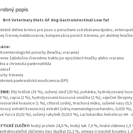
robný popis
Brit Veterinary Diets GF dog Gastrointestinal-Low fat
letné diétne krmivo pre psov s poruchami vstrebávania lipidov, enteropa
nej črevnej malabsorpcie,
kompenzácia porúch trávenia, pri akútnej hnačk
kácie:
stroenterologické poruchy (hnačka, vracanie)
avenie žalúdočno-črevnému traktu po epizódach hnačky alebo vracania
tna a chronická pankreatitída
natosť
uchy trávenia
okrinná pankreatická insuficiencia (EPI)
ENIE:
žltý hrášok (35 %), sušený sleď (20 %), pohánka, hydrolyzovaný loso
(3 %), vajcia (2 %), hydrolyzovaná lososová omáčka (2 %), vaječné škrupiny 
pivovarské kvasnice (1 %), chlorid sodný, hrachová múka, sušené riasy (0,
nicový extrakt kvasnicový extrakt (zdroj mannanoligosacharidov, 0,025 %), 
e Yucca (0,02 %), sušený rakytník (0,015 %), Lactobacillus helveticus HA - 
YTICKÉ ZLOŽKY:
hrubý proteín 24,0 %, hrubý tuk 7,0 %, hrubá vláknina 1,5
 extrahovateľné zlúčeniny bez dusíka) 52,2 %, omega-3 mastné kyseliny 1,