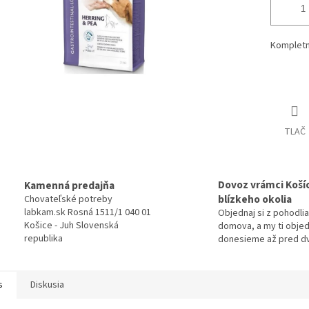
Kompletn
Detailné 
TLAČ
Dovoz vrámci Košíc
Kamenná predajňa
blízkeho okolia
Chovateľské potreby
labkam.sk Rosná 1511/1 040 01
Objednaj si z pohodlia
Košice - Juh Slovenská
domova, a my ti obje
republika
donesieme až pred d
s
Diskusia