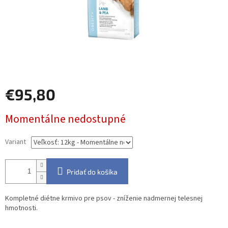
€95,80
Jednotková
Momentálne nedostupné
cena:
Variant
Pridať do košíka
Kompletné diétne krmivo pre psov - zníženie nadmernej telesnej
hmotnosti.
Detailné informácie