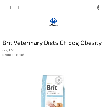
Prejsť
NÁKUP
na
obsah
KOŠÍK
Brit Veterinary Diets GF dog Obesity
642/12K
Priemerné
Neohodnotené
Podrobnosti hodnotenia
hodnotenie
produktu
je
0,0
z
5
hviezdičiek.