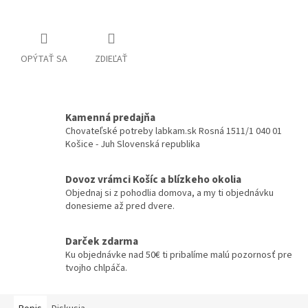
OPÝTAŤ SA
ZDIEĽAŤ
Kamenná predajňa
Chovateľské potreby labkam.sk Rosná 1511/1 040 01
Košice - Juh Slovenská republika
Dovoz vrámci Košíc a blízkeho okolia
Objednaj si z pohodlia domova, a my ti objednávku
donesieme až pred dvere.
Darček zdarma
Ku objednávke nad 50€ ti pribalíme malú pozornosť pre
tvojho chlpáča.