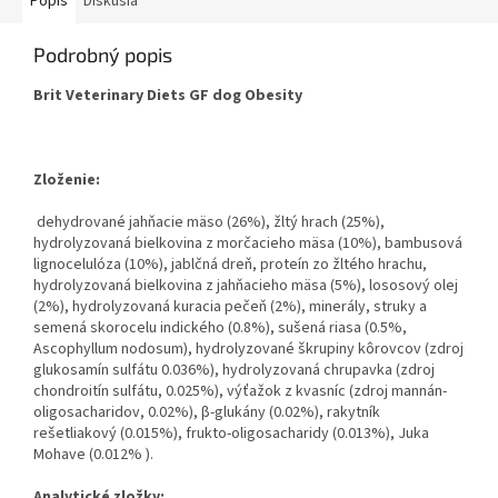
Popis
Diskusia
Podrobný popis
Brit Veterinary Diets GF dog Obesity
Zloženie:
dehydrované jahňacie mäso (26%), žltý hrach (25%),
hydrolyzovaná bielkovina z morčacieho mäsa (10%), bambusová
lignocelulóza (10%), jablčná dreň, proteín zo žltého hrachu,
hydrolyzovaná bielkovina z jahňacieho mäsa (5%), lososový olej
(2%), hydrolyzovaná kuracia pečeň (2%), minerály, struky a
semená skorocelu indického (0.8%), sušená riasa (0.5%,
Ascophyllum nodosum), hydrolyzované škrupiny kôrovcov (zdroj
glukosamín sulfátu 0.036%), hydrolyzovaná chrupavka (zdroj
chondroitín sulfátu, 0.025%), výťažok z kvasníc (zdroj mannán-
oligosacharidov, 0.02%), β-glukány (0.02%), rakytník
rešetliakový (0.015%), frukto-oligosacharidy (0.013%), Juka
Mohave (0.012% ).
Analytické zložky: