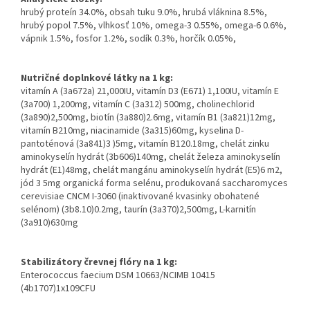
hrubý proteín 34.0%, obsah tuku 9.0%, hrubá vláknina 8.5%,
hrubý popol 7.5%, vlhkosť 10%, omega-3 0.55%, omega-6 0.6%,
vápnik 1.5%, fosfor 1.2%, sodík 0.3%, horčík 0.05%,
Nutričné doplnkové látky na 1 kg:
vitamín A (3a672a) 21,000IU, vitamín D3 (E671) 1,100IU, vitamín E
(3a700) 1,200mg, vitamín C (3a312) 500mg, cholinechlorid
(3a890)2,500mg, biotín (3a880)2.6mg, vitamín B1 (3a821)12mg,
vitamín B210mg, niacinamide (3a315)60mg, kyselina D-
pantoténová (3a841)3 )5mg, vitamín B120.18mg, chelát zinku
aminokyselín hydrát (3b606)140mg, chelát železa aminokyselín
hydrát (E1)48mg, chelát mangánu aminokyselín hydrát (E5)6 m2,
jód 3 5mg organická forma selénu, produkovaná saccharomyces
cerevisiae CNCM I-3060 (inaktivované kvasinky obohatené
selénom) (3b8.10)0.2mg, taurín (3a370)2,500mg, L-karnitín
(3a910)630mg
Stabilizátory črevnej flóry na 1 kg:
Enterococcus faecium DSM 10663/NCIMB 10415
(4b1707)1x109CFU