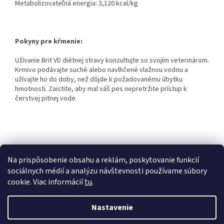
Metabolizovateľná energia: 3,120 kcal/kg
Pokyny pre kŕmenie:
Užívanie Brit VD diétnej stravy konzultujte so svojím veterinárom.
Krmivo podávajte suché alebo navlhčené vlažnou vodou a
užívajte ho do doby, než dôjde k požadovanému úbytku
hmotnosti. Zaistite, aby mal váš pes nepretržite prístup k
čerstvej pitnej vode.
Z
á
Kontakty
Obchodné podmienky
p
Na prispôsobenie obsahu a reklám, poskytovanie funkcií
ä
sociálnych médií a analýzu návštevnosti používame súbory
t
cookie. Viac informácií
tu
.
i
Vytvoril Shoptet
e
Nastavenie