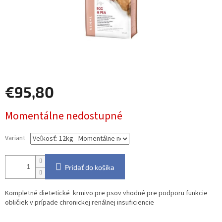
€95,80
Jednotková
Momentálne nedostupné
cena:
Variant
Pridať do košíka
Kompletné dietetické krmivo pre psov vhodné pre podporu funkcie
obličiek v prípade chronickej renálnej insuficiencie
Detailné informácie