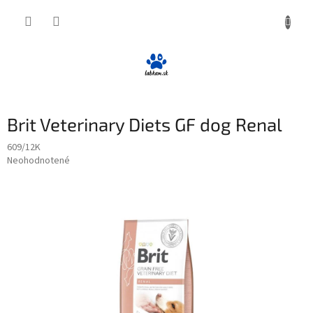
Prejsť
NÁKUP
na
obsah
KOŠÍK
Brit Veterinary Diets GF dog Renal
609/12K
Priemerné
Neohodnotené
Podrobnosti hodnotenia
hodnotenie
produktu
je
0,0
z
5
hviezdičiek.