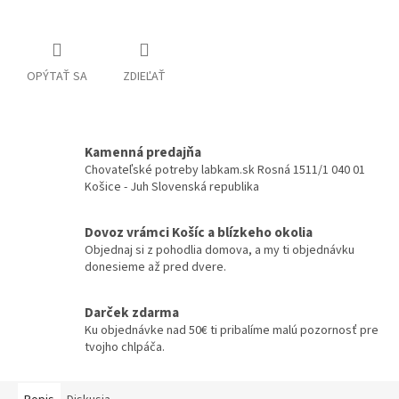
OPÝTAŤ SA
ZDIEĽAŤ
Kamenná predajňa
Chovateľské potreby labkam.sk Rosná 1511/1 040 01
Košice - Juh Slovenská republika
Dovoz vrámci Košíc a blízkeho okolia
Objednaj si z pohodlia domova, a my ti objednávku
donesieme až pred dvere.
Darček zdarma
Ku objednávke nad 50€ ti pribalíme malú pozornosť pre
tvojho chlpáča.