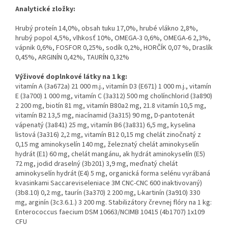
Analytické zložky:
Hrubý proteín 14,0%, obsah tuku 17,0%, hrubé vlákno 2,8%,
hrubý popol 4,5%, vlhkosť 10%, OMEGA-3 0,6%, OMEGA-6 2,3%,
vápnik 0,6%, FOSFOR 0,25%, sodík 0,2%, HORČÍK 0,07 %, Draslík
0,45%, ARGINÍN 0,42%, TAURÍN 0,32%
Výživové doplnkové látky na 1 kg:
vitamín A (3a672a) 21 000 m.j., vitamín D3 (E671) 1 000 m.j., vitamín
E (3a700) 1 000 mg, vitamín C (3a312) 500 mg cholínchlorid (3a890)
2 200 mg, biotín 81 mg, vitamín B80a2 mg, 21.8 vitamín 10,5 mg,
vitamín B2 13,5 mg, niacínamid (3a315) 90 mg, D-pantotenát
vápenatý (3a841) 25 mg, vitamín B6 (3a831) 6,5 mg, kyselina
listová (3a316) 2,2 mg, vitamín B12 0,15 mg chelát zinočnatý z
0,15 mg aminokyselín 140 mg, železnatý chelát aminokyselín
hydrát (E1) 60 mg, chelát mangánu, ak hydrát aminokyselín (E5)
72 mg, jodid draselný (3b201) 3,9 mg, meďnatý chelát
aminokyselín hydrát (E4) 5 mg, organická forma selénu vyrábaná
kvasinkami Saccareviseleniace 3M CNC-CNC 600 inaktivovaný)
(3b8.10) 0,2 mg, taurín (3a370) 2 200 mg, L-kartinín (3a910) 330
mg, arginín (3c3.6.1.) 3 200 mg. Stabilizátory črevnej flóry na 1 kg:
Enterococcus faecium DSM 10663/NCIMB 10415 (4b1707) 1x109
CFU