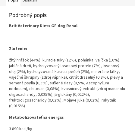
Popis
Diskusia
Podrobný popis
Brit Veterinary Diets GF dog Renal
Zloženie:
žltý hrášok (44%), kuracie tuky (12%), pohánka, vajíčka (10%),
jablčná dreň, hydrolyzovaný lososový proteín (7%), lososový
olej (2%), hydrolyzovaná kuracia pečeň (2%), minerálne látky,
vaječné škrupiny (zdroj vápnika), citrát draselný (0,8%), plevy a
semená psylia (0,5%), sušené riasy (0,5%, Ascophyllum
nodosum), chitosan (0,08%), kvasnicový extrakt (zdroj mananolu
oligosacharidy, 0,025%), β-glukány (0,022%),
fruktooligosacharidy (0,02%), Mojave juka (0,02%), rakytník
(0,015%)
Metabolizovateľná energia:
3 890 kcal/kg