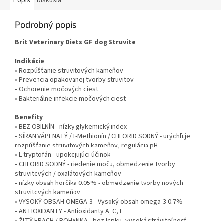
Popis
Diskusia
Podrobný popis
Brit Veterinary Diets GF dog Struvite
Indikácie
• Rozpúšťanie struvitových kameňov
• Prevencia opakovanej tvorby struvitov
• Ochorenie močových ciest
• Bakteriálne infekcie močových ciest
Benefity
• BEZ OBILNÍN - nízky glykemický index
• SÍRAN VÁPENATÝ / L-Methionín / CHLORID SODNÝ - urýchľuje
rozpúšťanie struvitových kameňov, regulácia pH
• L-tryptofán - upokojujúci účinok
• CHLORID SODNÝ - riedenie moču, obmedzenie tvorby
struvitových / oxalátových kameňov
• nízky obsah horčíka 0.05% - obmedzenie tvorby nových
struvitových kameňov
• VYSOKÝ OBSAH OMEGA-3 - Vysoký obsah omega-3 0.7%
• ANTIOXIDANTY - Antioxidanty A, C, E
• ŽLTÝ HRACH / POHANKA - bez lepku, vysoká stráviteľnosť