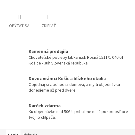
OPÝTAŤ SA
ZDIEĽAŤ
Kamenná predajňa
Chovateľské potreby labkam.sk Rosná 1511/1 040 01
Košice - Juh Slovenská republika
Dovoz vrámci Košíc a blízkeho okolia
Objednaj si z pohodlia domova, a my ti objednávku
donesieme až pred dvere.
Darček zdarma
Ku objednávke nad 50€ ti pribalíme malú pozornosť pre
tvojho chlpáča.