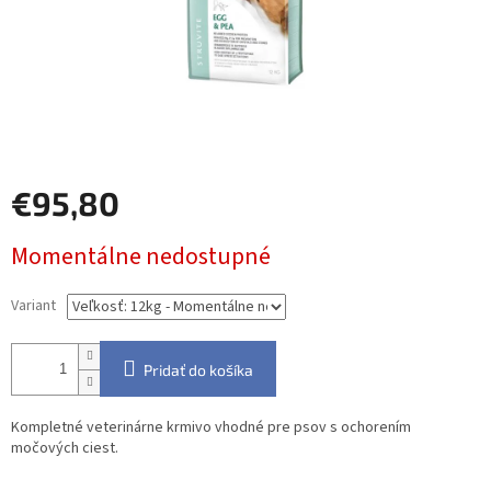
€95,80
Jednotková
Momentálne nedostupné
cena:
Variant
Pridať do košíka
Kompletné veterinárne krmivo vhodné pre psov s ochorením
močových ciest.
Detailné informácie