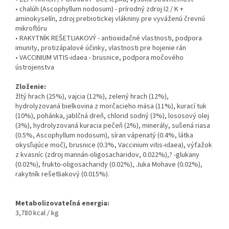
• chalúh (Ascophyllum nodosum) - prírodný zdroj I2 / K +
aminokyselín, zdroj prebiotickej vlákniny pre vyváženú črevnú
mikroflóru
• RAKYTNÍK REŠETLIAKOVÝ - antioxidačné vlastnosti, podpora
imunity, protizápalové účinky, vlastnosti pre hojenie rán
• VACCINIUM VITIS-idaea - brusnice, podpora močového
ústrojenstva
Zloženie:
žltý hrach (25%), vajcia (12%), zelený hrach (12%),
hydrolyzovaná bielkovina z morčacieho mäsa (11%), kurací tuk
(10%), pohánka, jablčná dreň, chlorid sodný (3%), lososový olej
(3%), hydrolyzovaná kuracia pečeň (2%), minerály, sušená riasa
(0.5%, Ascophyllum nodosum), síran vápenatý (0.4%, látka
okysľujúce moč), brusnice (0.3%, Vaccinium vitis-idaea), výťažok
z kvasníc (zdroj mannán-oligosacharidov, 0.022%),? -glukany
(0.02%), frukto-oligosacharidy (0.02%), Juka Mohave (0.02%),
rakytník rešetliakový (0.015%).
Metabolizovateľná energia:
3,780 kcal / kg