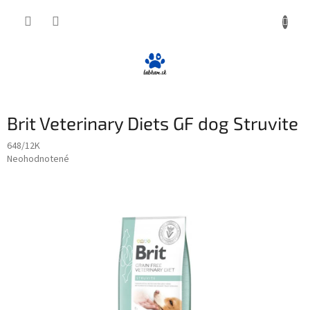
Prejsť
NÁKUP
na
obsah
KOŠÍK
Brit Veterinary Diets GF dog Struvite
648/12K
Priemerné
Neohodnotené
Podrobnosti hodnotenia
hodnotenie
produktu
je
0,0
z
5
hviezdičiek.