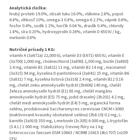
Analytická zložka:
hrubý proteín 19.0%, obsah tuku 16.0%, vláknina 2.8%, popol
6.8%, vlhkosť 10%, omega-3 0.8%, omega-6 2.3%, vápnik 0.6%,
fosfor 0.4%, sodík 1.2%, horčík 0.04 %, draslík 0.4%, chloridy
1.8%, síra 0.25%, hydroxyprolín 0.26%, vitamín D 650 IU / kg,
metionín 0.8%
Nutričné prísady 1 KG:
vitamín A (3a672a) 22,000 IU, vitamín D3 (E671) 650 IU, vitamín E
(3a700) 1,000 mg, cholinechlorid (3a890) 2,300 mg, biotín (3a880)
2.4 mg, vitamín B1 (3a821) 11 mg, vitamín B2 14 mg , niacinamid
(3a315) 94 mg, kyselina D-pantoténová (3a841) 25 mg, vitamín B6
(3a831) 7 mg, kyselina listová (3a316) 2.4 mg, vitamín B12 0.16
mg, chelát zinku aminokyselín hydrát (3b606) 140 mg, chelát
železa aminokyselín hydrát (E1) 65 mg, chelát mangánu
aminokyselín hydrát (E5) 75 mg, jodid draselný (3b201) 4.2 mg,
chelát medi aminokyselín hydrát (E4) 5 mg, organická forma
selénu, produkovaná Saccharomyces cerevisiae CNCM I-3060
(inaktivované kvasinky obohatené selénu) (3b8.10) 0.2 mg, L-
karnitín (3a910) 350 mg, L-metionín (3c305) 6 000 mg, L-tryptofán
(3.4.1.) 1 000 mg. Stabilizátory črevnej flóry na 1 kg:
Enterococcus faecium DSM 10663 / NCIMB 10415 (4b1707) 1x109
CFU