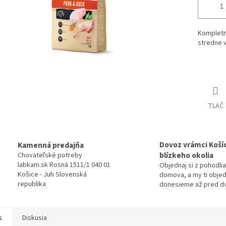
Kompletn
stredne v
Detailné 
TLAČ
Dovoz vrámci Košíc
Kamenná predajňa
blízkeho okolia
Chovateľské potreby
labkam.sk Rosná 1511/1 040 01
Objednaj si z pohodlia
Košice - Juh Slovenská
domova, a my ti obje
republika
donesieme až pred d
s
Diskusia