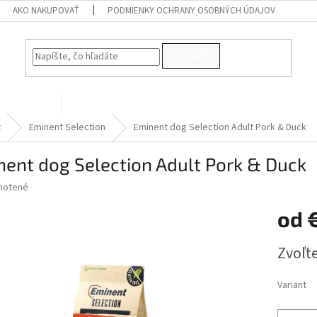
AKO NAKUPOVAŤ
PODMIENKY OCHRANY OSOBNÝCH ÚDAJOV
HĽADAŤ
PRE VTÁKY
Kontakty
t
Eminent Selection
Eminent dog Selection Adult Pork & Duck
ent dog Selection Adult Pork & Duck
né
notené
Podrobnosti hodnotenia
nie
od
u
Jednotk
Zvoľte
cena:
iek.
Variant