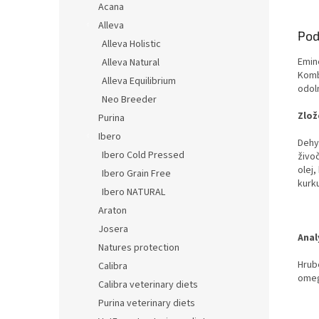
Acana
Alleva
Pod
Alleva Holistic
Emin
Alleva Natural
Kombi
Alleva Equilibrium
odoln
Neo Breeder
Zlož
Purina
Ibero
Dehy
Ibero Cold Pressed
živo
olej,
Ibero Grain Free
kurk
Ibero NATURAL
Araton
Josera
Anal
Natures protection
Hrubé
Calibra
omeg
Calibra veterinary diets
Purina veterinary diets