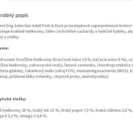
robný popis
ent Dog Selection Adult Pork & Duck je bezlepkové superprémiové krmivo 
nuje kvalitné bielkoviny, ľahko stráviteľné sacharidy a funkčné bylinky, aby
ý a vitálny.
enie:
drované živočíšne bielkoviny (bravčové mäso 16 %, kačacie mäso 8 %), ryž
číšne bielkoviny, cukrovarské rezky, ľanové semienko, chondroprotektíva 
 beta-glukány, čakankový inulín (zdroj FOS), mannanoligosacharidy (MOS), by
uma), prídavné látky (vitamíny, stopové prvky, aminokyseliny).
ytické zložky:
 bielkoviny 28 %, hrubý tuk 15 %, hrubý popol 7,5 %, hrubá vláknina 2,8 %, 
a-6 3,3 %, omega-3 0,8 %.