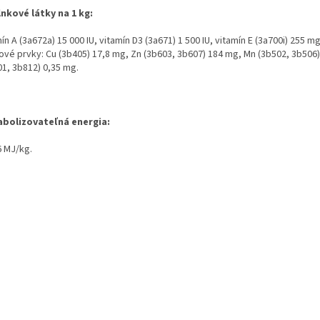
nkové látky na 1 kg:
ín A (3a672a) 15 000 IU, vitamín D3 (3a671) 1 500 IU, vitamín E (3a700i) 255 mg
ové prvky: Cu (3b405) 17,8 mg, Zn (3b603, 3b607) 184 mg, Mn (3b502, 3b506) 
01, 3b812) 0,35 mg.
bolizovateľná energia:
6 MJ/kg.