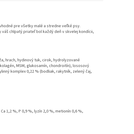
vhodné pre všetky malé a stredne veľké psy.
 váš chlpatý priateľ bol každý deň v skvelej kondícii,
a, hrach, hydinový tuk, cirok, hydrolyzované
(kolagén, MSM, glukosamín, chondroitín), lososový
linný komplex 0,22 % (bodliak, rakytník, zelený čaj,
Ca 1,2 %, P 0,9 %, lyzín 2,0 %, metionín 0,6 %,