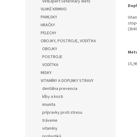
VetExpert veterinary diets
Dopl
VLHKÉ KRMIVO
PAMLSKY
Vitam
stop
HRAČKY
(3b8
PELECHY
OBOJKY, POSTROJE, VODÍTKA
OBOJKY
Meta
POSTROJE
15,9
VODÍTKA
MISKY
VITAMÍNY A DOPLNKY STRAVY
dentálna prevencia
kĺby a kosti
imunita
prípravky proti stresu
trávenie
vitamíny
probiotiká