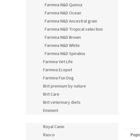
Farmina N&D Quinoa
Farmina N&D Ocean
Farmina N&D Ancestral grain
Farmina N&D Tropical selection
Farmina N&D Brown
Farmina N&D White
Farmina N&D Spirulina
Farmina Vet Life
Farmina Ecopet
Farmina Fun Dog
Brit premium by nature
Brit Care
Brit veterinary diets
Eminent
Eminent Selection
Royal Canin
Rasco
Popi