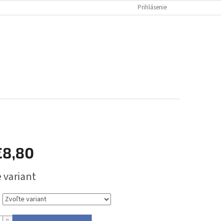
Prihlásenie
NÁKUPNÝ
Prázdny košík
KOŠÍK
€8,80
ová
 variant