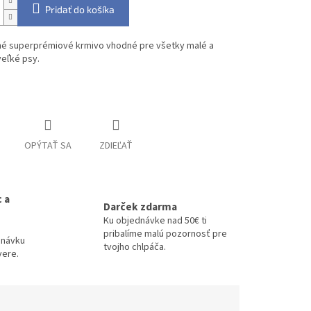
Pridať do košíka
é superprémiové krmivo vhodné pre všetky malé a
eľké psy.
informácie
OPÝTAŤ SA
ZDIEĽAŤ
 a
Darček zdarma
Ku objednávke nad 50€ ti
pribalíme malú pozornosť pre
dnávku
tvojho chlpáča.
vere.