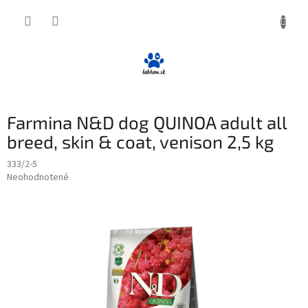
Prejsť
NÁKUP
na
obsah
KOŠÍK
Farmina N&D dog QUINOA adult all
breed, skin & coat, venison 2,5 kg
333/2-5
Priemerné
Neohodnotené
Podrobnosti hodnotenia
hodnotenie
produktu
je
0,0
z
5
hviezdičiek.