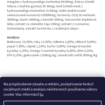
mangánu z hydroxyanalógu metionínu) 64.60mg; železo (chelát
železa z hydrátu gylcínu) 58.30mg; meď (chelát medi z
hydroxyanalógu metionínu) 15.80mg; selén (inaktivované
selenizované kvasnice) 0.00088mg; technicky čistý DL-metionín
4000mg; taurín 1000mg; L-karnitín 300mg. Senzorické doplnkové
látky: extrakt zo zeleného čaju 100mg; extrakt z rozmarínu;
Antioxidanty: extrakt toroferolu z rastlinných olejov.
Analýza:
Bielkoviny 23,00%; tuky 12.00%; vláknina 2,80%; vlhkosť 9,00%;
popol 7,90%; vápnik 1,10%; fosfor 0,90%; Omega-6 mastné
kyseliny 2,20%; Omega-3 mastné kyseliny 0,40%; DHA 0,20%;
EPA 0,10%; glukozamín 1200mg/kg; chondroitín sulfát 900mg/kg.
Z
á
Kontakty
Obchodné podmienky
p
Na prispôsobenie obsahu a reklám, poskytovanie funkcií
ä
sociálnych médií a analýzu návštevnosti používame súbory
t
cookie. Viac informácií
tu
.
i
Vytvoril Shoptet
e