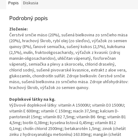
Popis
Diskusia
Podrobný popis
Zloženie:
Čerstvé srnčie mäso (20%), sušená bielkovina zo srnčieho mäsa
(20%), hrachový škrob, rybí olej (zo sleďov), výťažok zo semien
quinoy (8%), ľanové semiačka, sušený kokos (2,5%), kukrkuma
(2,5%), inulín, fruktooligosacharidy, výťažok z kvasníc (zdroj
mannán-oligosacharidov), uhličitan vápenatý, fosforečnan
vápenatý, semiačka a plevy a skorocelu, chlorid draselný,
chlorid sodný, sušené pivovarské kvasnice, extrakt z aloe vera,
glukozamín, chondroitín sulfát. Zdroje bielkovín: čerstvé srnčie
mäso, sušená bielkovina zo srnčieho mäsa. Zdroje uhľohydrátov:
hrachový škrob, výťažok zo semien quinoy.
Doplnkové látky na kg.
Výživové doplnkové látky: vitamín A 15000IU; vitamín D3 1500IU;
vitamín E 600mg; vitamín C 150mg; niacín 37,5mg; kalcium D-
pantotenát 15mg; vitamín B2 7,5mg; vitamín B6 6mg; vitamín B1
4,5mg; biotín 0,38mg; kyselina listová 0,45mg; vitamín B12
0,1mg; cholín chlorid 2500mg; betakarotén 1,5mg; zinok (chelát
zinku z hydroxyanalógu metionínu) 163.80mg; mangán (chelát