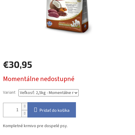
€30,95
Jednotková
Momentálne nedostupné
cena:
Variant
Pridať do košíka
Kompletné krmivo pre dospelé psy.