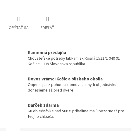
Detailné informácie
OPÝTAŤ SA
ZDIEĽAŤ
Kamenná predajňa
Chovateľské potreby labkam.sk Rosná 1511/1 040 01
Košice - Juh Slovenská republika
Dovoz vrámci Košíc a blízkeho okolia
Objednaj si z pohodlia domova, a my ti objednávku
donesieme až pred dvere.
Darček zdarma
Ku objednávke nad 50€ ti pribalíme malú pozornosť pre
tvojho chlpáča.