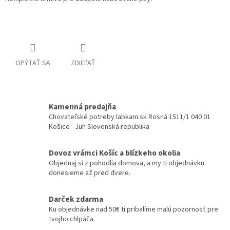
Detailné informácie
OPÝTAŤ SA
ZDIEĽAŤ
Kamenná predajňa
Chovateľské potreby labkam.sk Rosná 1511/1 040 01
Košice - Juh Slovenská republika
Dovoz vrámci Košíc a blízkeho okolia
Objednaj si z pohodlia domova, a my ti objednávku
donesieme až pred dvere.
Darček zdarma
Ku objednávke nad 50€ ti pribalíme malú pozornosť pre
tvojho chlpáča.