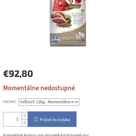
€92,80
Jednotková
Momentálne nedostupné
cena:
Variant
Pridať do košíka
Kompletné krmivo pre dospelé kastrované psy.