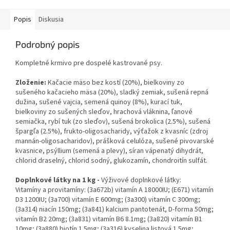
Popis
Diskusia
Podrobný popis
Kompletné krmivo pre dospelé kastrované psy.
Zloženie:
Kačacie mäso bez kostí (20%), bielkoviny zo
sušeného kačacieho mäsa (20%), sladký zemiak, sušená repná
dužina, sušené vajcia, semená quinoy (8%), kurací tuk,
bielkoviny zo sušených sleďov, hrachová vláknina, ľanové
semiačka, rybí tuk (zo sleďov), sušená brokolica (2.5%), sušená
špargľa (2.5%), frukto-oligosacharidy, výťažok z kvasníc (zdroj
mannán-oligosacharidov), prášková celulóza, sušené pivovarské
kvasnice, psýllium (semená a plevy), síran vápenatý dihydrát,
chlorid draselný, chlorid sodný, glukozamín, chondroitín sulfát.
Doplnkové látky na 1 kg -
Výživové doplnkové látky:
Vitamíny a provitamíny: (3a672b) vitamín A 18000IU; (E671) vitamín
D3 1200IU; (3a700) vitamín E 600mg; (3a300) vitamín C 300mg;
(3a314) niacín 150mg; (3a841) kalcium pantotenát, D-forma 50mg;
vitamín B2 20mg; (3a831) vitamín B6 8.1mg; (3a820) vitamín B1
10mg; (3a880) biotín 1.5mg; (3a316) kyselina listová 1.5mg;