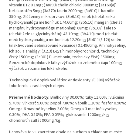
vitamín B12 0.1mg; (3a890) cholín chlorid 3000mg; [3a160(a)]
betakarotén 5mg; (3a370) taurín 2000mg; (3a910) L-karnitín
350mg. Zlúčeniny mikroprvkov: (3b6.10) zinok (chelát zinku
hydroxyanalógu metionínu): 174.60mg; (3b5.10) mangán (chelát
mangánu hydroxyanalógu metionínu): 68mg; (3b108) železo
(chelát železa glycínhydrátu): 43.10mg; (3b4.10) meď (chelát
medi hydroxyanalógu metionínu): 12.20mg; [3b811(8.12)] selén
(inaktivované selenizované kvasnice) 0.14960mg. Aminokyseliny,
ich soli a analógy: (3.2.3) L-Lyzín monohydrochlorid, technicky
čistý 1500mg; (3c301) DL-metionín, technicky čistý 3500mg.
Senzorické doplnkové látky: výťažok zo zeleného čaju 100mg;
výťažok z rozmarínu lekárskeho.
Technologické doplnkové látky: Antioxidanty: (E 306) výťažok
tokoferolu z rastlinných olejov.
Priemerné hodnoty:
Bielkoviny 30.00%; tuky 11.00%; vláknina
5.70%; vlhkosť 9.00%; popol 7.80%; vápnik 1.20%; fosfor 0.90%;
Omega-6 mastné kyseliny 2.00%; Omega-3 mastné kyseliny
0.30%; DHA 0.10%; EPA 0.05%; glukozamín 1200mg/kg;
chondroitín sulfát 900mg/kg.
Uchovávajte v uzavretom obale na suchom a chladnom mieste.