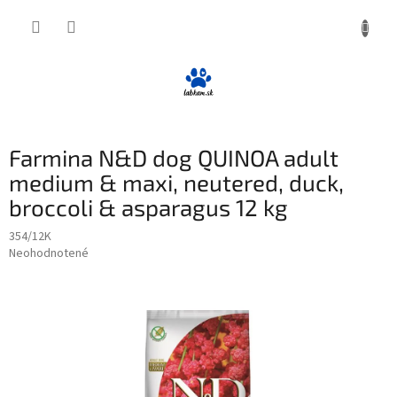
Prejsť
NÁKUP
na
obsah
KOŠÍK
Farmina N&D dog QUINOA adult
medium & maxi, neutered, duck,
broccoli & asparagus 12 kg
354/12K
Priemerné
Neohodnotené
Podrobnosti hodnotenia
hodnotenie
produktu
je
0,0
z
5
hviezdičiek.