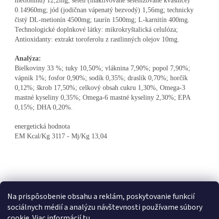
metionínu) 12,2mg; selén (inaktivované selenizované kvasnice)
0.14960mg; jód (jodičnan vápenatý bezvodý) 1,56mg; technicky
čistý DL-metionín 4500mg; taurín 1500mg; L-karnitín 400mg.
Technologické doplnkové látky: mikrokryštalická celulóza;
Antioxidanty: extrakt toroferolu z rastlinných olejov 10mg.
Analýza:
Bielkoviny 33 %; tuky 10,50%; vláknina 7,90%; popol 7,90%;
vápnik 1%; fosfor 0,90%; sodík 0,35%; draslík 0,70%; horčík
0,12%; škrob 17,50%; celkový obsah cukru 1,30%, Omega-3
mastné kyseliny 0,35%; Omega-6 mastné kyseliny 2,30%; EPA
0,15%; DHA 0,20%.
energetická hodnota
EM Kcal/Kg 3117 - Mj/Kg 13,04
Z
á
Kontakty
Obchodné podmienky
p
Na prispôsobenie obsahu a reklám, poskytovanie funkcií
ä
sociálnych médií a analýzu návštevnosti používame súbory
t
cookie. Viac informácií
tu
.