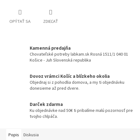
OPÝTAŤ SA
ZDIEĽAŤ
Kamenná predajňa
Chovateľské potreby labkam.sk Rosná 1511/1 040 01
Košice - Juh Slovenská republika
Dovoz vrámci Košíc a blízkeho okolia
Objednaj si z pohodlia domova, a my ti objednávku
donesieme až pred dvere.
Darček zdarma
Ku objednávke nad 50€ ti pribalíme malú pozornosť pre
tvojho chlpáča.
Popis
Diskusia