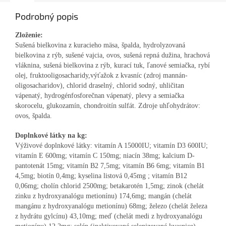
Podrobný popis
Zloženie:
Sušená bielkovina z kuracieho mäsa, špalda, hydrolyzovaná
bielkovina z rýb, sušené vajcia, ovos, sušená repná dužina, hrachová
vláknina, sušená bielkovina z rýb, kurací tuk, ľanové semiačka, rybí
olej, fruktooligosacharidy,výťažok z kvasníc (zdroj mannán-
oligosacharidov), chlorid draselný, chlorid sodný, uhličitan
vápenatý, hydrogénfosforečnan vápenatý, plevy a semiačka
skorocelu, glukozamín, chondroitín sulfát. Zdroje uhľohydrátov:
ovos, špalda.
Doplnkové látky na kg:
Výživové doplnkové látky: vitamín A 15000IU; vitamín D3 600IU;
vitamín E 600mg; vitamín C 150mg; niacín 38mg; kalcium D-
pantotenát 15mg; vitamín B2 7,5mg; vitamín B6 6mg; vitamín B1
4,5mg; biotín 0,4mg; kyselina listová 0,45mg ; vitamín B12
0,06mg; cholín chlorid 2500mg; betakarotén 1,5mg; zinok (chelát
zinku z hydroxyanalógu metionínu) 174,6mg; mangán (chelát
mangánu z hydroxyanalógu metionínu) 68mg; železo (chelát železa
z hydrátu gylcínu) 43,10mg; meď (chelát medi z hydroxyanalógu