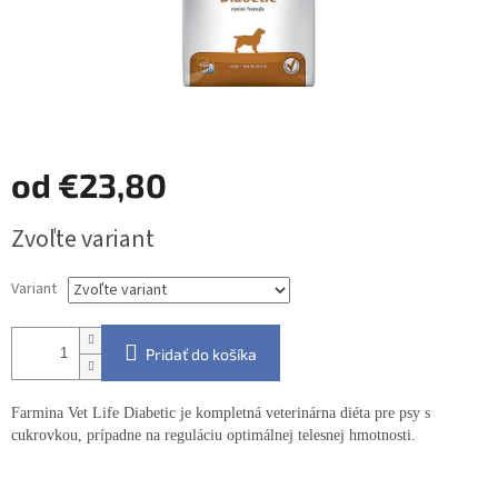
od
€23,80
Jednotková
Zvoľte variant
cena:
Variant
Pridať do košíka
Farmina Vet Life Diabetic je kompletná veterinárna diéta pre psy s
cukrovkou, prípadne na reguláciu optimálnej telesnej hmotnosti.
Detailné informácie