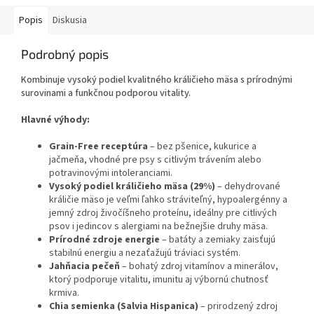
Popis
Diskusia
Podrobný popis
Kombinuje vysoký podiel kvalitného králičieho mäsa s prírodnými
surovinami a funkčnou podporou vitality.
Hlavné výhody:
Grain-Free receptúra
– bez pšenice, kukurice a
jačmeňa, vhodné pre psy s citlivým trávením alebo
potravinovými intoleranciami.
Vysoký podiel králičieho mäsa (29%)
– dehydrované
králičie mäso je veľmi ľahko stráviteľný, hypoalergénny a
jemný zdroj živočíšneho proteínu, ideálny pre citlivých
psov i jedincov s alergiami na bežnejšie druhy mäsa.
Prírodné zdroje energie
– batáty a zemiaky zaisťujú
stabilnú energiu a nezaťažujú tráviaci systém.
Jahňacia pečeň
– bohatý zdroj vitamínov a minerálov,
ktorý podporuje vitalitu, imunitu aj výbornú chutnosť
krmiva.
Chia semienka (Salvia Hispanica)
– prirodzený zdroj