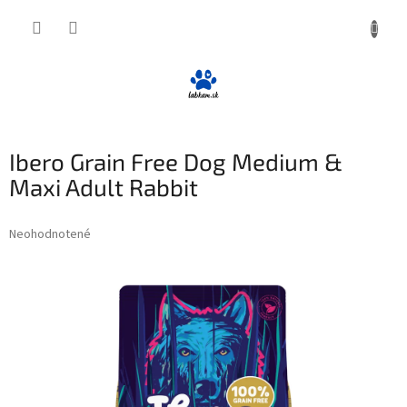
Prejsť
NÁKUP
na
obsah
KOŠÍK
Ibero Grain Free Dog Medium &
Maxi Adult Rabbit
Priemerné
Neohodnotené
Podrobnosti hodnotenia
hodnotenie
produktu
je
0,0
z
5
hviezdičiek.