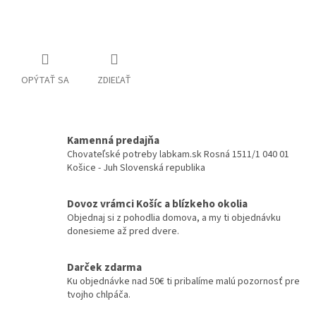
Detailné informácie
OPÝTAŤ SA
ZDIEĽAŤ
Kamenná predajňa
Chovateľské potreby labkam.sk Rosná 1511/1 040 01
Košice - Juh Slovenská republika
Dovoz vrámci Košíc a blízkeho okolia
Objednaj si z pohodlia domova, a my ti objednávku
donesieme až pred dvere.
Darček zdarma
Ku objednávke nad 50€ ti pribalíme malú pozornosť pre
tvojho chlpáča.