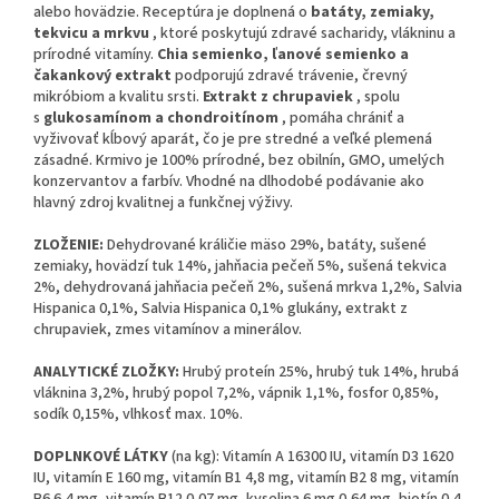
alebo hovädzie. Receptúra je doplnená o
batáty, zemiaky,
tekvicu a mrkvu
, ktoré poskytujú zdravé sacharidy, vlákninu a
prírodné vitamíny.
Chia semienko, ľanové semienko a
čakankový extrakt
podporujú zdravé trávenie, črevný
mikróbiom a kvalitu srsti.
Extrakt z chrupaviek
, spolu
s
glukosamínom a chondroitínom
, pomáha chrániť a
vyživovať kĺbový aparát, čo je pre stredné a veľké plemená
zásadné. Krmivo je 100% prírodné, bez obilnín, GMO, umelých
konzervantov a farbív. Vhodné na dlhodobé podávanie ako
hlavný zdroj kvalitnej a funkčnej výživy.
ZLOŽENIE:
Dehydrované králičie mäso 29%, batáty, sušené
zemiaky, hovädzí tuk 14%, jahňacia pečeň 5%, sušená tekvica
2%, dehydrovaná jahňacia pečeň 2%, sušená mrkva 1,2%, Salvia
Hispanica 0,1%, Salvia Hispanica 0,1% glukány, extrakt z
chrupaviek, zmes vitamínov a minerálov.
ANALYTICKÉ ZLOŽKY:
Hrubý proteín 25%, hrubý tuk 14%, hrubá
vláknina 3,2%, hrubý popol 7,2%, vápnik 1,1%, fosfor 0,85%,
sodík 0,15%, vlhkosť max. 10%.
DOPLNKOVÉ LÁTKY
(na kg): Vitamín A 16300 IU, vitamín D3 1620
IU, vitamín E 160 mg, vitamín B1 4,8 mg, vitamín B2 8 mg, vitamín