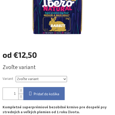
od
€12,50
Jednotková
Zvoľte variant
cena:
Variant
Pridať do košíka
Kompletné
superprémiové
bezobilné krmivo pre dospelé psy
stredných a veľkých plemien od 1 roku života.