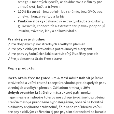
omega-3 mastných kyselín, antioxidantov a vlákniny pre
zdravú srsť, kožu a trávenie.
100% Natural
– bez obilnín, bez chémie, bez GMO, bez
umelých konzervantov a farbív.
Funkčné zložky
- čakankový extrakt, juka, beta-glukány,
glukosamín, chondroitín a extrakt z chrupaviek podporujú
imunitu, trávenie, kĺby a celkovú vitalitu.
Pre aké psy je vhodné:
✔ Pre dospelých psov stredných a veľkých plemien
✔ Pre psy s citlivým trávením a potravinovými alergiami
✔ Pre psov vyžadujúcich ľahko stráviteľný živočíšny proteín
✔ Pre jedincov na Grain-Free strave
Popis produktu:
Ibero Grain-free Dog Medium & Maxi Adult Rabbit
je ľahko
stráviteľná a veľmi chutná receptúra vhodná pre dospelých psov
stredných a veľkých plemien. Základom krmiva je
29%
dehydrovaného králičieho mäsa
, ktoré patrí medzi
najjemnejšie a najlepšie tolerované zdroje živočíšneho proteínu.
Králičie mäso je prirodzene hypoalergénne, bohaté na kvalitné
bielkoviny a výborne stráviteľné, čo z neho robí ideálnu voľbu
pre psy s citlivým zažívaním aj pre psy s intoleranciami na kuracie