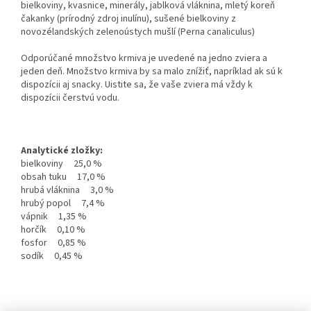
bielkoviny, kvasnice, minerály, jablková vláknina, mletý koreň
čakanky (prírodný zdroj inulínu), sušené bielkoviny z
novozélandských zelenoústych mušlí (Perna canaliculus)
Odporúčané množstvo krmiva je uvedené na jedno zviera a
jeden deň. Množstvo krmiva by sa malo znížiť, napríklad ak sú k
dispozícii aj snacky. Uistite sa, že vaše zviera má vždy k
dispozícii čerstvú vodu.
Analytické zložky:
bielkoviny 25,0 %
obsah tuku 17,0 %
hrubá vláknina 3,0 %
hrubý popol 7,4 %
vápnik 1,35 %
horčík 0,10 %
fosfor 0,85 %
sodík 0,45 %
Z