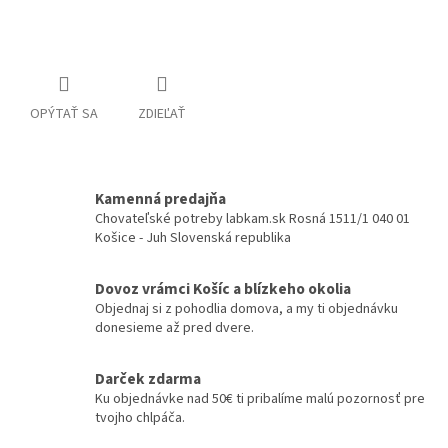
Detailné informácie
OPÝTAŤ SA
ZDIEĽAŤ
Kamenná predajňa
Chovateľské potreby labkam.sk Rosná 1511/1 040 01
Košice - Juh Slovenská republika
Dovoz vrámci Košíc a blízkeho okolia
Objednaj si z pohodlia domova, a my ti objednávku
donesieme až pred dvere.
Darček zdarma
Ku objednávke nad 50€ ti pribalíme malú pozornosť pre
tvojho chlpáča.