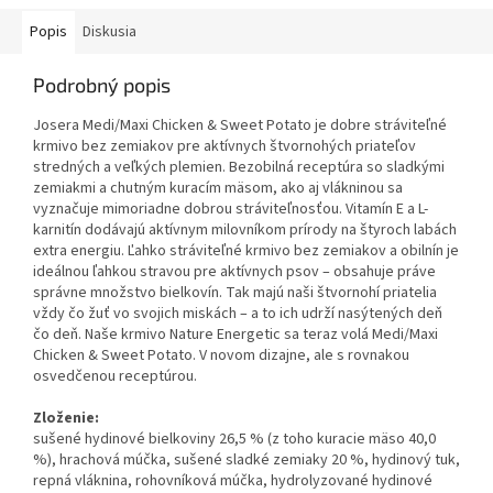
Popis
Diskusia
Podrobný popis
Josera Medi/Maxi Chicken & Sweet Potato je dobre stráviteľné
krmivo bez zemiakov pre aktívnych štvornohých priateľov
stredných a veľkých plemien. Bezobilná receptúra so sladkými
zemiakmi a chutným kuracím mäsom, ako aj vlákninou sa
vyznačuje mimoriadne dobrou stráviteľnosťou. Vitamín E a L-
karnitín dodávajú aktívnym milovníkom prírody na štyroch labách
extra energiu. Ľahko stráviteľné krmivo bez zemiakov a obilnín je
ideálnou ľahkou stravou pre aktívnych psov – obsahuje práve
správne množstvo bielkovín. Tak majú naši štvornohí priatelia
vždy čo žuť vo svojich miskách – a to ich udrží nasýtených deň
čo deň. Naše krmivo Nature Energetic sa teraz volá Medi/Maxi
Chicken & Sweet Potato. V novom dizajne, ale s rovnakou
osvedčenou receptúrou.
Zloženie:
sušené hydinové bielkoviny 26,5 % (z toho kuracie mäso 40,0
%), hrachová múčka, sušené sladké zemiaky 20 %, hydinový tuk,
repná vláknina, rohovníková múčka, hydrolyzované hydinové