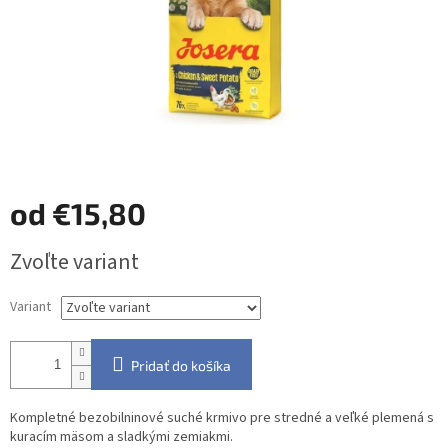
od
€15,80
Jednotková
Zvoľte variant
cena:
Variant
Pridať do košíka
Kompletné bezobilninové suché krmivo pre stredné a veľké plemená s
kuracím mäsom a sladkými zemiakmi.