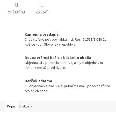
OPÝTAŤ SA
ZDIEĽAŤ
Kamenná predajňa
Chovateľské potreby labkam.sk Rosná 1511/1 040 01
Košice - Juh Slovenská republika
Dovoz vrámci Košíc a blízkeho okolia
Objednaj si z pohodlia domova, a my ti objednávku
donesieme až pred dvere.
Darček zdarma
Ku objednávke nad 50€ ti pribalíme malú pozornosť pre
tvojho chlpáča.
Popis
Diskusia