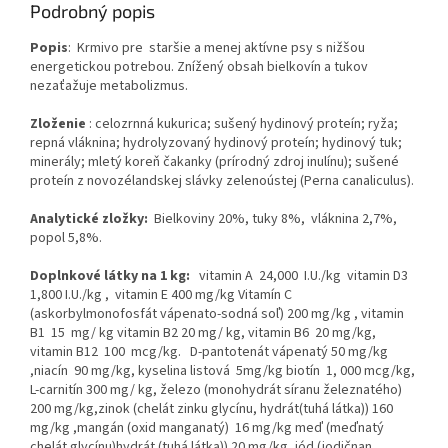
Podrobný popis
Popis
: Krmivo pre staršie a menej aktívne psy s nižšou
energetickou potrebou. Znížený obsah bielkovín a tukov
nezaťažuje metabolizmus.
Zloženie
: celozrnná kukurica; sušený hydinový proteín; ryža;
repná vláknina; hydrolyzovaný hydinový proteín; hydinový tuk;
minerály; mletý koreň čakanky (prírodný zdroj inulínu); sušené
proteín z novozélandskej slávky zelenoústej (Perna canaliculus).
Analytické zložky:
Bielkoviny 20%, tuky 8%, vláknina 2,7%,
popol 5,8%.
Doplnkové látky na 1 kg:
vitamin A 24,000 I.U./kg vitamin D3
1,800 I.U./kg , vitamin E 400 mg/kg Vitamín C
(askorbylmonofosfát vápenato-sodná soľ) 200 mg/kg , vitamin
B1 15 mg/ kg vitamin B2 20 mg/ kg, vitamin B6 20 mg/kg,
vitamin B12 100 mcg/kg. D-pantotenát vápenatý 50 mg/kg
,niacín 90 mg/kg, kyselina listová 5mg/kg biotín 1, 000 mcg/kg,
L-carnitín 300 mg/ kg, železo (monohydrát síranu železnatého)
200 mg/kg,zinok (chelát zinku glycínu, hydrát(tuhá látka)) 160
mg/kg ,mangán (oxid manganatý) 16 mg/kg meď (meďnatý
chelát glycínu)hydrát (tuhá látka)) 20 mg/kg ,jód (jodičnan