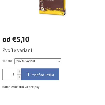
od
€5,10
Jednotková
Zvoľte variant
cena:
Variant
Pridať do košíka
Kompletné krmivo pre psy.
Detailné informácie