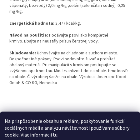
vápenatý, bezvodý) 2,0 mg/kg ,selén (seleničitan sodný) 0,25
mg/kg.
Energetická hodnota:
3,477 kcal/kg.
Návod na použitie:
Podávajte psovi ako kompletné
krmivo. Dbajte na neustály prísun čerstvej vody.
Skladovanie:
Uchovávajte na chladnom a suchom mieste.
Bezpečnostné pokyny: Psovi nedovoľte žuvať a prehĺtať
obalový materiál. Pri manipulácii s krmivom postupujte so
zvýšenou opatrnosťou. Min. trvanlivosť do: na obale. Hmotnosť:
na obale. Č. výrobnej šarže: na obale. Výrobca: Josera petfood
GmbH & CO KG, Nemecko
Z
á
Kontakty
Obchodné podmienky
p
Na prispôsobenie obsahu a reklám, poskytovanie funkcií
ä
sociálnych médií a analýzu návštevnosti používame súbory
t
cookie. Viac informácií
tu
.