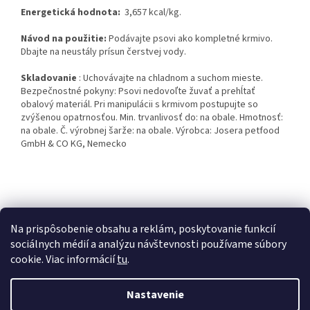
Energetická hodnota:
3,657 kcal/kg.
Návod na použitie:
Podávajte psovi ako kompletné krmivo.
Dbajte na neustály prísun čerstvej vody.
Skladovanie
: Uchovávajte na chladnom a suchom mieste.
Bezpečnostné pokyny: Psovi nedovoľte žuvať a prehĺtať
obalový materiál. Pri manipulácii s krmivom postupujte so
zvýšenou opatrnosťou. Min. trvanlivosť do: na obale. Hmotnosť:
na obale. Č. výrobnej šarže: na obale. Výrobca: Josera petfood
GmbH & CO KG, Nemecko
Z
á
Kontakty
Obchodné podmienky
p
Na prispôsobenie obsahu a reklám, poskytovanie funkcií
ä
sociálnych médií a analýzu návštevnosti používame súbory
t
cookie. Viac informácií
tu
.
i
Vytvoril Shoptet
e
Nastavenie