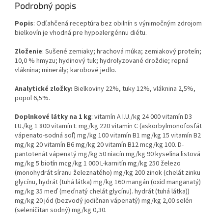
Podrobný popis
Popis
: Odľahčená receptúra bez obilnín s výnimočným zdrojom
bielkovín je vhodná pre hypoalergénnu diétu.
Zloženie
: Sušené zemiaky; hrachová múka; zemiakový proteín;
10,0 % hmyzu; hydinový tuk; hydrolyzované droždie; repná
vláknina; minerály; karobové jedlo.
Analytické zložky:
Bielkoviny 22%, tuky 12%, vláknina 2,5%,
popol 6,5%.
Doplnkové látky na 1 kg
: vitamín A I.U./kg 24 000 vitamín D3
I.U./kg 1 800 vitamín E mg/kg 220 vitamín C (askorbylmonofosfát
vápenato-sodná soľ) mg/kg 100 vitamín B1 mg/kg 15 vitamín B2
mg/kg 20 vitamín B6 mg/kg 20 vitamín B12 mcg/kg 100. D-
pantotenát vápenatý mg/kg 50 niacín mg/kg 90 kyselina listová
mg/kg 5 biotín mcg/kg 1 000 L-karnitín mg/kg 250 železo
(monohydrát síranu železnatého) mg/kg 200 zinok (chelát zinku
glycínu, hydrát (tuhá látka) mg/kg 160 mangán (oxid manganatý)
mg/kg 35 meď (meďnatý chelát glycínu). hydrát (tuhá látka))
mg/kg 20 jód (bezvodý jodičnan vápenatý) mg/kg 2,00 selén
(seleničitan sodný) mg/kg 0,30.