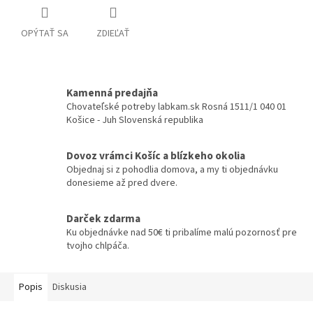
OPÝTAŤ SA
ZDIEĽAŤ
Kamenná predajňa
Chovateľské potreby labkam.sk Rosná 1511/1 040 01
Košice - Juh Slovenská republika
Dovoz vrámci Košíc a blízkeho okolia
Objednaj si z pohodlia domova, a my ti objednávku
donesieme až pred dvere.
Darček zdarma
Ku objednávke nad 50€ ti pribalíme malú pozornosť pre
tvojho chlpáča.
Popis
Diskusia