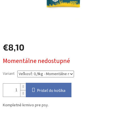
€8,10
Jednotková
Momentálne nedostupné
cena:
Variant
Pridať do košíka
Kompletné krmivo pre psy.
Detailné informácie