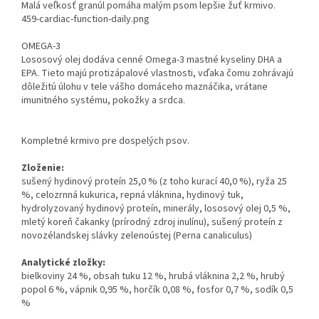
Malá veľkosť granúl pomáha malým psom lepšie žuť krmivo.
459-cardiac-function-daily.png
OMEGA-3
Lososový olej dodáva cenné Omega-3 mastné kyseliny DHA a
EPA. Tieto majú protizápalové vlastnosti, vďaka čomu zohrávajú
dôležitú úlohu v tele vášho domáceho maznáčika, vrátane
imunitného systému, pokožky a srdca.
Kompletné krmivo pre dospelých psov.
Zloženie:
sušený hydinový proteín 25,0 % (z toho kurací 40,0 %), ryža 25
%, celozrnná kukurica, repná vláknina, hydinový tuk,
hydrolyzovaný hydinový proteín, minerály, lososový olej 0,5 %,
mletý koreň čakanky (prírodný zdroj inulínu), sušený proteín z
novozélandskej slávky zelenoústej (Perna canaliculus)
Analytické zložky:
bielkoviny 24 %, obsah tuku 12 %, hrubá vláknina 2,2 %, hrubý
popol 6 %, vápnik 0,95 %, horčík 0,08 %, fosfor 0,7 %, sodík 0,5
%