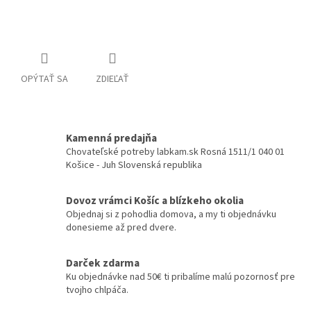
Detailné informácie
OPÝTAŤ SA
ZDIEĽAŤ
Kamenná predajňa
Chovateľské potreby labkam.sk Rosná 1511/1 040 01
Košice - Juh Slovenská republika
Dovoz vrámci Košíc a blízkeho okolia
Objednaj si z pohodlia domova, a my ti objednávku
donesieme až pred dvere.
Darček zdarma
Ku objednávke nad 50€ ti pribalíme malú pozornosť pre
tvojho chlpáča.