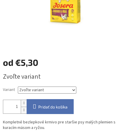
od
€5,30
Jednotková
Zvoľte variant
cena:
Variant
Pridať do košíka
Kompletné bezlepkové krmivo pre staršie psy malých plemien s
kuracím mäsom a ryžou.