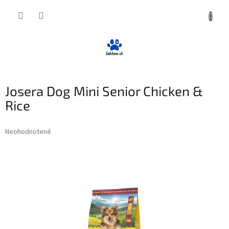
Prejsť
NÁKUP
na
obsah
KOŠÍK
Josera Dog Mini Senior Chicken &
Rice
Priemerné
Neohodnotené
Podrobnosti hodnotenia
hodnotenie
produktu
je
0,0
z
5
hviezdičiek.