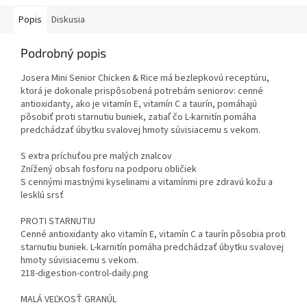
Popis
Diskusia
Podrobný popis
Josera Mini Senior Chicken & Rice má bezlepkovú receptúru,
ktorá je dokonale prispôsobená potrebám seniorov: cenné
antioxidanty, ako je vitamín E, vitamín C a taurín, pomáhajú
pôsobiť proti starnutiu buniek, zatiaľ čo L-karnitín pomáha
predchádzať úbytku svalovej hmoty súvisiacemu s vekom.
S extra príchuťou pre malých znalcov
Znížený obsah fosforu na podporu obličiek
S cennými mastnými kyselinami a vitamínmi pre zdravú kožu a
lesklú srsť
PROTI STARNUTIU
Cenné antioxidanty ako vitamín E, vitamín C a taurín pôsobia proti
starnutiu buniek. L-karnitín pomáha predchádzať úbytku svalovej
hmoty súvisiacemu s vekom.
218-digestion-control-daily.png
MALÁ VEĽKOSŤ GRANÚL