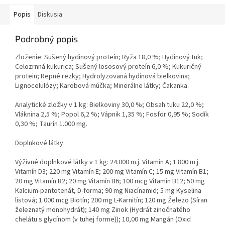
Popis
Diskusia
Podrobný popis
Zloženie: Sušený hydinový proteín; Ryža 18,0 %; Hydinový tuk;
Celozrnná kukurica; Sušený lososový proteín 6,0 %; Kukuričný
protein; Repné rezky; Hydrolyzovaná hydinová bielkovina;
Lignocelulózy; Karobová múčka; Minerálne látky; Čakanka.
Analytické zložky v 1 kg: Bielkoviny 30,0 %; Obsah tuku 22,0 %;
Vláknina 2,5 %; Popol 6,2 %; Vápnik 1,35 %; Fosfor 0,95 %; Sodík
0,30 %; Taurín 1.000 mg.
Doplnkové látky:
Výživné doplnkové látky v 1 kg: 24.000 m.j. Vitamín A; 1.800 m.j.
Vitamín D3; 220 mg Vitamín E; 200 mg Vitamín C; 15 mg Vitamín B1;
20 mg Vitamín B2; 20 mg Vitamín B6; 100 mcg Vitamín B12; 50 mg
Kalcium-pantotenát, D-forma; 90 mg Niacínamid; 5 mg Kyselina
listová; 1.000 mcg Biotín; 200 mg L-Karnitín; 120 mg Železo (Síran
železnatý monohydrát); 140 mg Zinok (Hydrát zinočnatého
chelátu s glycínom (v tuhej forme)); 10,00 mg Mangán (Oxid