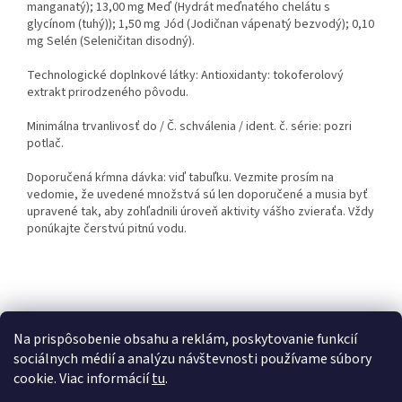
manganatý); 13,00 mg Meď (Hydrát meďnatého chelátu s
glycínom (tuhý)); 1,50 mg Jód (Jodičnan vápenatý bezvodý); 0,10
mg Selén (Seleničitan disodný).
Technologické doplnkové látky: Antioxidanty: tokoferolový
extrakt prirodzeného pôvodu.
Minimálna trvanlivosť do / Č. schválenia / ident. č. série: pozri
potlač.
Doporučená kŕmna dávka: viď tabuľku. Vezmite prosím na
vedomie, že uvedené množstvá sú len doporučené a musia byť
upravené tak, aby zohľadnili úroveň aktivity vášho zvieraťa. Vždy
ponúkajte čerstvú pitnú vodu.
Z
á
Kontakty
Obchodné podmienky
p
Na prispôsobenie obsahu a reklám, poskytovanie funkcií
ä
sociálnych médií a analýzu návštevnosti používame súbory
t
cookie. Viac informácií
tu
.
i