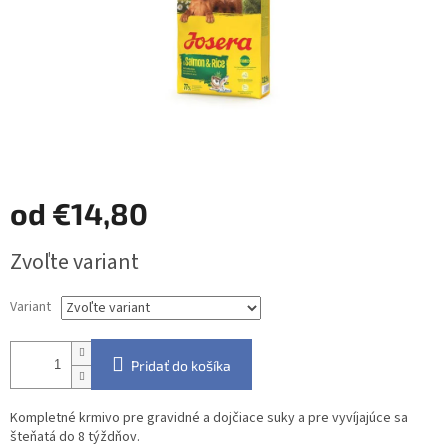
od
€14,80
Jednotková
Zvoľte variant
cena:
Variant
Pridať do košíka
Kompletné krmivo pre gravidné a dojčiace suky a pre vyvíjajúce sa
šteňatá do 8 týždňov.