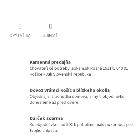
Detailné informácie
OPÝTAŤ SA
ZDIEĽAŤ
Kamenná predajňa
Chovateľské potreby labkam.sk Rosná 1511/1 040 01
Košice - Juh Slovenská republika
Dovoz vrámci Košíc a blízkeho okolia
Objednaj si z pohodlia domova, a my ti objednávku
donesieme až pred dvere.
Darček zdarma
Ku objednávke nad 50€ ti pribalíme malú pozornosť pre
tvojho chlpáča.