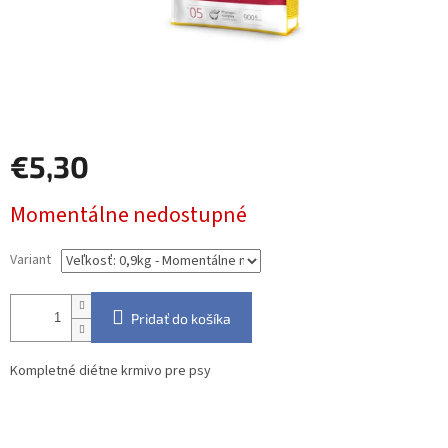
€5,30
Jednotková
Momentálne nedostupné
cena:
Variant
Pridať do košíka
Kompletné diétne krmivo pre psy
Detailné informácie