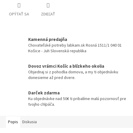
OPÝTAŤ SA
ZDIEĽAŤ
Kamenná predajňa
Chovateľské potreby labkam.sk Rosná 1511/1 040 01
Košice - Juh Slovenská republika
Dovoz vrámci Košíc a blízkeho okolia
Objednaj si z pohodlia domova, a my ti objednávku
donesieme až pred dvere.
Darček zdarma
Ku objednávke nad 50€ ti pribalíme malú pozornosť pre
tvojho chlpáča.
Popis
Diskusia