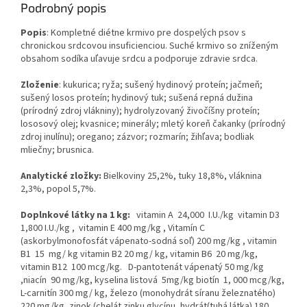
Podrobný popis
Popis
: Kompletné diétne krmivo pre dospelých psov s
chronickou srdcovou insuficienciou. Suché krmivo so zníženým
obsahom sodíka uľavuje srdcu a podporuje zdravie srdca.
Zloženie
: kukurica; ryža; sušený hydinový proteín; jačmeň;
sušený losos proteín; hydinový tuk; sušená repná dužina
(prírodný zdroj vlákniny); hydrolyzovaný živočíšny proteín;
lososový olej; kvasnice; minerály; mletý koreň čakanky (prírodný
zdroj inulínu); oregano; zázvor; rozmarín; žihľava; bodliak
mliečny; brusnica.
Analytické zložky:
Bielkoviny 25,2%, tuky 18,8%, vláknina
2,3%, popol 5,7%.
Doplnkové látky na 1 kg:
vitamin A 24,000 I.U./kg vitamin D3
1,800 I.U./kg , vitamin E 400 mg/kg , Vitamín C
(askorbylmonofosfát vápenato-sodná soľ) 200 mg/kg , vitamin
B1 15 mg/ kg vitamin B2 20 mg/ kg, vitamin B6 20 mg/kg,
vitamin B12 100 mcg/kg. D-pantotenát vápenatý 50 mg/kg
,niacín 90 mg/kg, kyselina listová 5mg/kg biotín 1, 000 mcg/kg,
L-carnitín 300 mg/ kg, železo (monohydrát síranu železnatého)
220 mg/kg, zinok (chelát zinku glycínu, hydrát(tuhá látka) 180