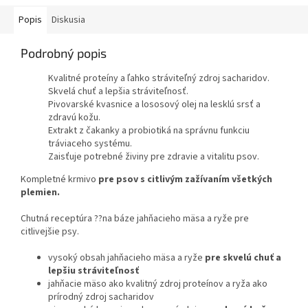
Popis
Diskusia
Podrobný popis
Kvalitné proteíny a ľahko stráviteľný zdroj sacharidov.
Skvelá chuť a lepšia stráviteľnosť.
Pivovarské kvasnice a lososový olej na lesklú srsť a
zdravú kožu.
Extrakt z čakanky a probiotiká na správnu funkciu
tráviaceho systému.
Zaisťuje potrebné živiny pre zdravie a vitalitu psov.
Kompletné krmivo
pre psov s citlivým zažívaním všetkých
plemien.
Chutná receptúra ??na báze jahňacieho mäsa a ryže pre
citlivejšie psy.
vysoký obsah jahňacieho mäsa a ryže
pre skvelú chuť a
lepšiu stráviteľnosť
jahňacie mäso ako kvalitný zdroj proteínov a ryža ako
prírodný zdroj sacharidov