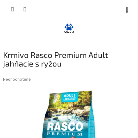
Prejsť
NÁKUP
na
obsah
KOŠÍK
Krmivo Rasco Premium Adult
jahňacie s ryžou
Priemerné
Neohodnotené
Podrobnosti hodnotenia
hodnotenie
produktu
je
0,0
z
5
hviezdičiek.