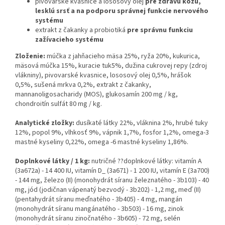
pivovarské kvasnice a lososový olej
pre zdravú kožu,
lesklú srsť a na podporu správnej funkcie nervového
systému
extrakt z čakanky a probiotiká
pre správnu funkciu
zažívacieho systému
Zloženie:
múčka z jahňacieho mäsa 25%, ryža 20%, kukurica,
mäsová múčka 15%, kuracie tuk5%, dužina cukrovej repy (zdroj
vlákniny), pivovarské kvasnice, lososový olej 0,5%, hrášok
0,5%, sušená mrkva 0,2%, extrakt z čakanky,
mannanoligosacharidy (MOS), glukosamín 200 mg / kg,
chondroitín sulfát 80 mg / kg.
Analytické zložky:
dusíkaté látky 22%, vláknina 2%, hrubé tuky
12%, popol 9%, vlhkosť 9%, vápnik 1,7%, fosfor 1,2%, omega-3
mastné kyseliny 0,22%, omega -6 mastné kyseliny 1,86%.
Doplnkové látky / 1 kg:
nutričné ??doplnkové látky: vitamín A
(3a672a) - 14 400 IU, vitamín D_ (3a671) - 1 200 IU, vitamín E (3a700)
- 144 mg, železo (II) (monohydrát síranu železnatého - 3b103) - 40
mg, jód (jodičnan vápenatý bezvodý - 3b202) - 1,2 mg, meď (II)
(pentahydrát síranu meďnatého - 3b405) - 4 mg, mangán
(monohydrát síranu mangánatého - 3b503) - 16 mg, zinok
(monohydrát síranu zinočnatého - 3b605) - 72 mg, selén