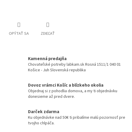
Detailné informácie
OPÝTAŤ SA
ZDIEĽAŤ
Kamenná predajňa
Chovateľské potreby labkam.sk Rosná 1511/1 040 01
Košice - Juh Slovenská republika
Dovoz vrámci Košíc a blízkeho okolia
Objednaj si z pohodlia domova, a my ti objednávku
donesieme až pred dvere.
Darček zdarma
Ku objednávke nad 50€ ti pribalíme malú pozornosť pre
tvojho chlpáča.