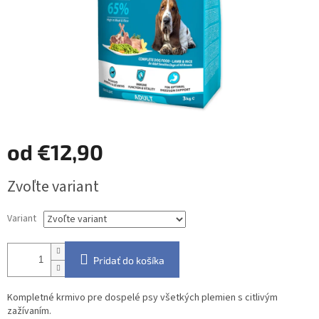
od
€12,90
Jednotková
Zvoľte variant
cena:
Variant
Pridať do košíka
Kompletné krmivo pre dospelé psy všetkých plemien s citlivým
zažívaním.