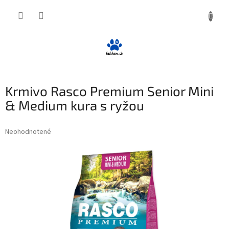
Prejsť
NÁKUP
na
obsah
KOŠÍK
Krmivo Rasco Premium Senior Mini
& Medium kura s ryžou
Priemerné
Neohodnotené
Podrobnosti hodnotenia
hodnotenie
produktu
je
0,0
z
5
hviezdičiek.