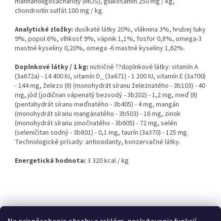
mannanoligosacharidy (MOS), glukosamín 250 mg / kg,
chondroitín sulfát 100 mg / kg.
Analytické zložky:
dusíkaté látky 20%, vláknina 3%, hrubej tuky
9%, popol 6%, vlhkosť 9%, vápnik 1,1%, fosfor 0,8%, omega-3
mastné kyseliny 0,20%, omega -6 mastné kyseliny 1,62%.
Doplnkové látky / 1 kg:
nutričné ??doplnkové látky: vitamín A
(3a672a) - 14 400 IU, vitamín D_ (3a671) - 1 200 IU, vitamín E (3a700)
- 144 mg, železo (II) (monohydrát síranu železnatého - 3b103) - 40
mg, jód (jodičnan vápenatý bezvodý - 3b202) - 1,2 mg, meď (II)
(pentahydrát síranu meďnatého - 3b405) - 4 mg, mangán
(monohydrát síranu mangánatého - 3b503) - 16 mg, zinok
(monohydrát síranu zinočnatého - 3b605) - 72 mg, selén
(seleničitan sodný - 3b801) - 0,1 mg, taurín (3a370) - 125 mg.
Technologické prísady: antioxidanty, konzervačné látky.
Energetická hodnota:
3 320 kcal / kg
Z
á
Kontakty
Obchodné podmienky
p