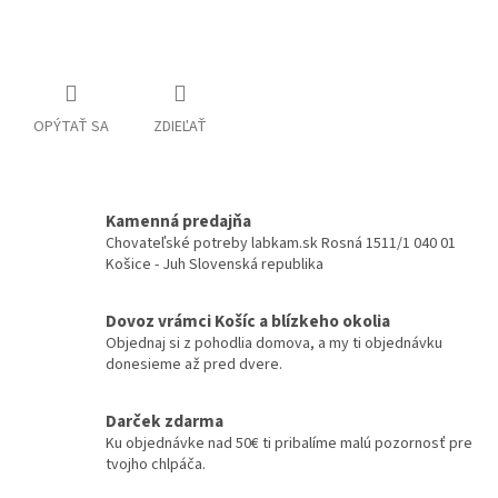
Detailné informácie
OPÝTAŤ SA
ZDIEĽAŤ
Kamenná predajňa
Chovateľské potreby labkam.sk Rosná 1511/1 040 01
Košice - Juh Slovenská republika
Dovoz vrámci Košíc a blízkeho okolia
Objednaj si z pohodlia domova, a my ti objednávku
donesieme až pred dvere.
Darček zdarma
Ku objednávke nad 50€ ti pribalíme malú pozornosť pre
tvojho chlpáča.