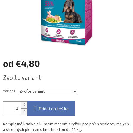
od
€4,80
Jednotková
Zvoľte variant
cena:
Variant
Pridať do košíka
Kompletné krmivo s kuracím mäsom a ryžou pre psích seniorov malých
a stredných plemien s hmotnosťou do 25 kg.