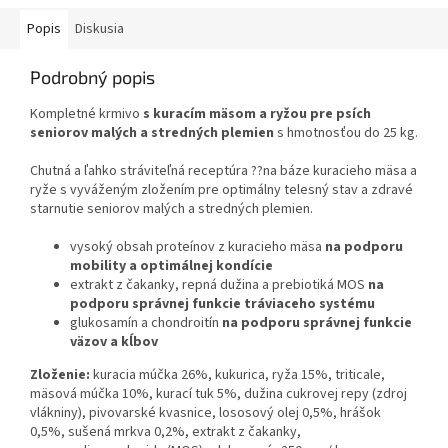
Popis
Diskusia
Podrobný popis
Kompletné krmivo
s kuracím mäsom a ryžou pre psích
seniorov malých a stredných plemien
s hmotnosťou do 25 kg.
Chutná a ľahko stráviteľná receptúra ??na báze kuracieho mäsa a
ryže s vyváženým zložením pre optimálny telesný stav a zdravé
starnutie seniorov malých a stredných plemien.
vysoký obsah proteínov z kuracieho mäsa
na podporu
mobility a optimálnej kondície
extrakt z čakanky, repná dužina a prebiotiká MOS
na
podporu správnej funkcie tráviaceho systému
glukosamín a chondroitín
na podporu správnej funkcie
väzov a kĺbov
Zloženie:
kuracia múčka 26%, kukurica, ryža 15%, triticale,
mäsová múčka 10%, kurací tuk 5%, dužina cukrovej repy (zdroj
vlákniny), pivovarské kvasnice, lososový olej 0,5%, hrášok
0,5%, sušená mrkva 0,2%, extrakt z čakanky,