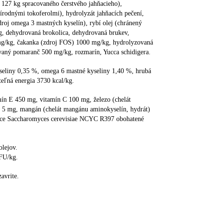
127 kg spracovaného čerstvého jahňacieho),
rírodnými tokoferolmi), hydrolyzát jahňacích pečení,
droj omega 3 mastných kyselín), rybí olej (chránený
, dehydrovaná brokolica, dehydrovaná brukev,
00 mg/kg, čakanka (zdroj FOS) 1000 mg/kg, hydrolyzovaná
aný pomaranč 500 mg/kg, rozmarín, Yucca schidigera.
seliny 0,35 %, omega 6 mastné kyseliny 1,40 %, hrubá
eľná energia 3730 kcal/kg.
ín E 450 mg, vitamín C 100 mg, železo (chelát
t) 5 mg, mangán (chelát mangánu aminokyselín, hydrát)
snice Saccharomyces cerevisiae NCYC R397 obohatené
olejov.
CFU/kg.
avrite.