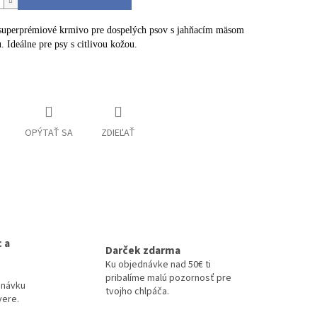
superprémiové krmivo pre dospelých psov s jahňacím mäsom
. Ideálne pre psy s citlivou kožou.
informácie
OPÝTAŤ SA
ZDIEĽAŤ
 a
Darček zdarma
Ku objednávke nad 50€ ti
pribalíme malú pozornosť pre
dnávku
tvojho chlpáča.
vere.