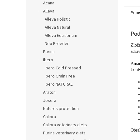
Acana
Alleva
Popi
Alleva Holistic
Alleva Natural
Pod
Alleva Equilibrium
Neo Breeder
Zlože
Purina
zdrav
Ibero
Aman
Ibero Cold Pressed
krmiv
Ibero Grain Free
Ibero NATURAL
Araton
Josera
Natures protection
Calibra
Calibra veterinary diets
Obsah
Purina veterinary diets