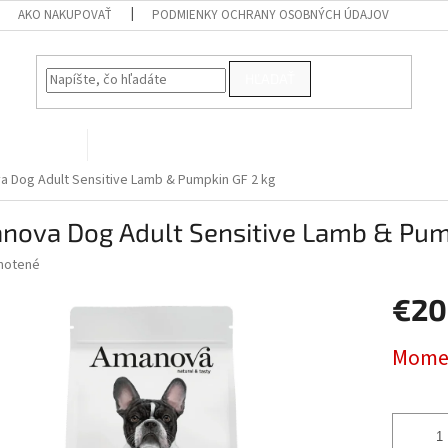
AKO NAKUPOVAŤ
PODMIENKY OCHRANY OSOBNÝCH ÚDAJOV
HĽADAŤ
PRE VTÁKY
Kontakty
 Dog Adult Sensitive Lamb & Pumpkin GF 2 kg
nova Dog Adult Sensitive Lamb & Pum
né
notené
Podrobnosti hodnotenia
nie
€20
u
Jednotk
Momen
cena:
iek.