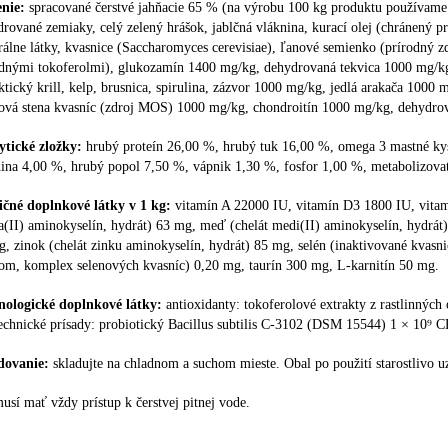
enie:
spracované čerstvé jahňacie 65 % (na výrobu 100 kg produktu používame 
rované zemiaky, celý zelený hrášok, jablčná vláknina, kurací olej (chránený p
álne látky, kvasnice (Saccharomyces cerevisiae), ľanové semienko (prírodný z
odnými tokoferolmi), glukozamín 1400 mg/kg, dehydrovaná tekvica 1000 mg/kg
ktický krill, kelp, brusnica, spirulina, zázvor 1000 mg/kg, jedlá arakača 10
ová stena kvasníc (zdroj MOS) 1000 mg/kg, chondroitín 1000 mg/kg, dehydrov
ytické zložky:
hrubý proteín 26,00 %, hrubý tuk 16,00 %, omega 3 mastné ky
ina 4,00 %, hrubý popol 7,50 %, vápnik 1,30 %, fosfor 1,00 %, metabolizovat
ičné doplnkové látky v 1 kg:
vitamín A 22000 IU, vitamín D3 1800 IU, vitam
a(II) aminokyselín, hydrát) 63 mg, meď (chelát medi(II) aminokyselín, hydrá
g, zinok (chelát zinku aminokyselín, hydrát) 85 mg, selén (inaktivované kva
nom, komplex selenových kvasníc) 0,20 mg, taurín 300 mg, L-karnitín 50 mg.
nologické doplnkové látky:
antioxidanty: tokoferolové extrakty z rastlinných 
chnické prísady: probiotický Bacillus subtilis C-3102 (DSM 15544) 1 × 10⁹ 
dovanie:
skladujte na chladnom a suchom mieste. Obal po použití starostlivo uz
usí mať vždy prístup k čerstvej pitnej vode.