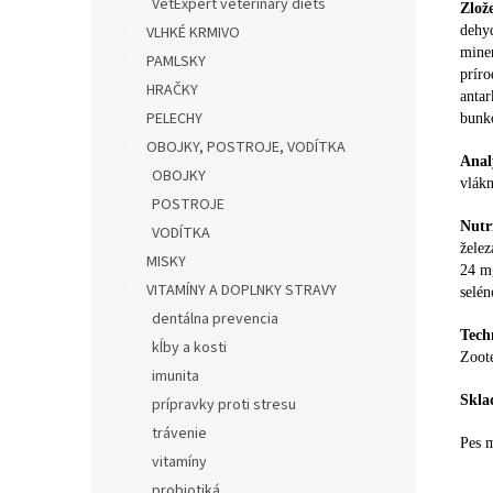
VetExpert veterinary diets
Zlož
dehyd
VLHKÉ KRMIVO
miner
PAMLSKY
prír
HRAČKY
antar
PELECHY
bunk
OBOJKY, POSTROJE, VODÍTKA
Anal
OBOJKY
vlákn
POSTROJE
Nutr
VODÍTKA
želez
MISKY
24 m
VITAMÍNY A DOPLNKY STRAVY
selé
dentálna prevencia
Tech
kĺby a kosti
Zoote
imunita
Skla
prípravky proti stresu
trávenie
Pes m
vitamíny
probiotiká