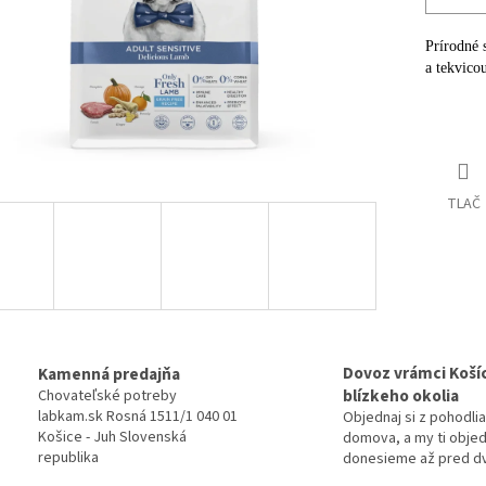
Prírodné 
a tekvicou
Detailné 
TLAČ
Dovoz vrámci Košíc
Kamenná predajňa
blízkeho okolia
Chovateľské potreby
labkam.sk Rosná 1511/1 040 01
Objednaj si z pohodlia
Košice - Juh Slovenská
domova, a my ti obje
republika
donesieme až pred d