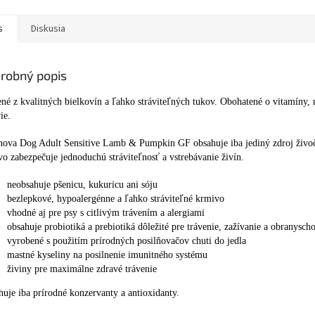
s
Diskusia
robný popis
né z kvalitných bielkovín a ľahko stráviteľných tukov. Obohatené o vitamíny, 
ie.
ova Dog Adult Sensitive Lamb & Pumpkin GF obsahuje iba jediný zdroj živoč
o zabezpečuje jednoduchú stráviteľnosť a vstrebávanie živín.
neobsahuje pšenicu, kukuricu ani sóju
bezlepkové, hypoalergénne a ľahko stráviteľné krmivo
vhodné aj pre psy s citlivým trávením a alergiami
obsahuje probiotiká a prebiotiká dôležité pre trávenie, zažívanie a obranysc
vyrobené s použitím prírodných posilňovačov chuti do jedla
mastné kyseliny na posilnenie imunitného systému
živiny pre maximálne zdravé trávenie
uje iba prírodné konzervanty a antioxidanty.