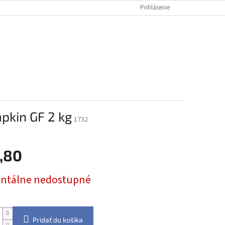
Prihlásenie
NÁKUPNÝ
Prázdny košík
KOŠÍK
pkin GF 2 kg
1732
,80
ová
tálne nedostupné
Pridať do košíka