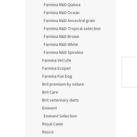
Farmina N&D Quinoa
Farmina N&D Ocean
Farmina N&D Ancestral grain
Farmina N&D Tropical selection
Farmina N&D Brown
Farmina N&D White
Farmina N&D Spirulina
Farmina Vet Life
Farmina Ecopet
Farmina Fun Dog
Brit premium by nature
Brit Care
Brit veterinary diets
Eminent
Eminent Selection
Royal Canin
Rasco