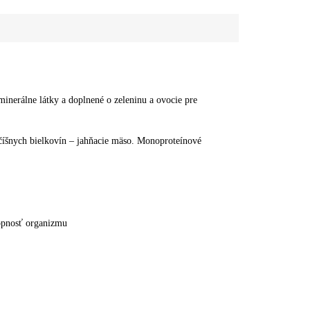
minerálne látky a doplnené o zeleninu a ovocie pre
íšnych bielkovín – jahňacie mäso. Monoproteínové
hopnosť organizmu