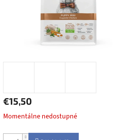
€15,50
Jednotková
Momentálne nedostupné
cena: