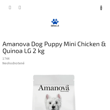
Prejsť
NÁKUP
na
obsah
KOŠÍK
Amanova Dog Puppy Mini Chicken &
Quinoa LG 2 kg
1744
Priemerné
Neohodnotené
Podrobnosti hodnotenia
hodnotenie
produktu
je
0,0
z
5
hviezdičiek.