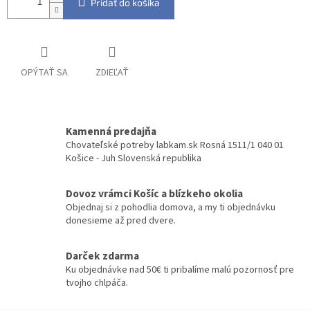
Pridať do košíka
OPÝTAŤ SA
ZDIEĽAŤ
Kamenná predajňa
Chovateľské potreby labkam.sk Rosná 1511/1 040 01
Košice - Juh Slovenská republika
Dovoz vrámci Košíc a blízkeho okolia
Objednaj si z pohodlia domova, a my ti objednávku
donesieme až pred dvere.
Darček zdarma
Ku objednávke nad 50€ ti pribalíme malú pozornosť pre
tvojho chlpáča.