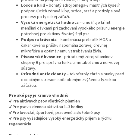
Losos a krill
– bohatý zdroj omega-3 mastných kyselín
podporujúcich zdravé kĺby, srdce, srsť a protizápalové
procesy po fyzickej záťaži.
Vysoká energetická hodnota
– umožňuje kŕmiť
menšími dávkami pri zachovaní vysokého prísunu energie
potrebnej pre aktívny životný štýl psa.
Podpora trávenia
– kombinácia prebiotík MOS a
čakankového prášku napomáha zdravej črevnej
mikroflóre a optimálnemu vstrebávaniu živín.
Pivovarské kvasnice
- prirodzený zdroj vitamínov
skupiny B pre správnu funkciu metabolizmu a nervovej
sústavy.
Prírodné antioxidanty
– tokoferoly chránia bunky pred
oxidačným stresom spôsobeným zvýšenou fyzickou
záťažou.
Pre aké psy je krmivo vhodné:
✔ Pre aktívnych psov všetkých plemien
✔ Pre psov s dennou aktivitou 1–3 hodiny
✔ Pre lovecké, športové, pracovné a služobné psy
✔ Pre psy vyžadujúce vysoký energetický príjem a rýchlu
regeneráciu