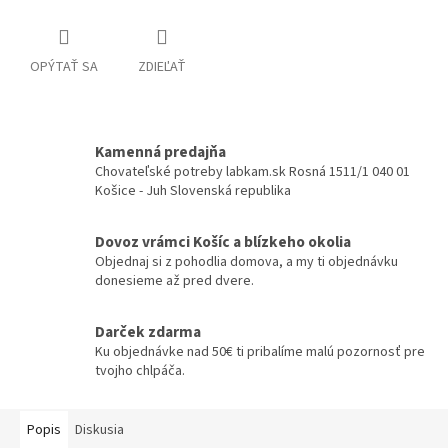
OPÝTAŤ SA
ZDIEĽAŤ
Kamenná predajňa
Chovateľské potreby labkam.sk Rosná 1511/1 040 01
Košice - Juh Slovenská republika
Dovoz vrámci Košíc a blízkeho okolia
Objednaj si z pohodlia domova, a my ti objednávku
donesieme až pred dvere.
Darček zdarma
Ku objednávke nad 50€ ti pribalíme malú pozornosť pre
tvojho chlpáča.
Popis
Diskusia