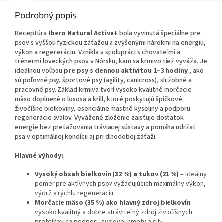
Podrobný popis
Receptúra
Ibero Natural Active+
bola vyvinutá špeciálne pre
psov s vyššou fyzickou záťažou a zvýšenými nárokmi na energiu,
výkon a regeneráciu. Vznikla v spolupráci s chovateľmi a
trénermi loveckých psov v Nórsku, kam sa krmivo tiež vyváža. Je
ideálnou voľbou
pre psy s dennou aktivitou 1–3 hodiny
, ako
sú poľovné psy, športové psy (agility, canicross), služobné a
pracovné psy. Základ krmiva tvorí vysoko kvalitné morčacie
mäso doplnené o lososa a krill, ktoré poskytujú špičkové
živočíšne bielkoviny, esenciálne mastné kyseliny a podporu
regenerácie svalov. Vyvážené zloženie zaisťuje dostatok
energie bez preťažovania tráviacej sústavy a pomáha udržať
psa v optimálnej kondícii aj pri dlhodobej záťaži.
Hlavné výhody:
Vysoký obsah bielkovín (32 %) a tukov (21 %)
– ideálny
pomer pre aktívnych psov vyžadujúcich maximálny výkon,
výdrž a rýchlu regeneráciu.
Morčacie mäso (35 %) ako hlavný zdroj bielkovín
–
vysoko kvalitný a dobre stráviteľný zdroj živočíšnych
proteínov na podporu svalovej hmoty a sily.