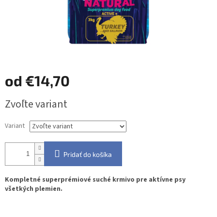
od
€14,70
Jednotková
Zvoľte variant
cena:
Variant
Pridať do košíka
Kompletné superprémiové suché krmivo pre aktívne psy
všetkých plemien.
Detailné informácie