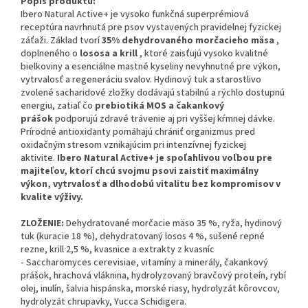
Popis produktu:
Ibero Natural Active+ je vysoko funkčná superprémiová
receptúra navrhnutá pre psov vystavených pravidelnej fyzickej
záťaži. Základ tvorí
35% dehydrovaného morčacieho mäsa
,
doplneného o
lososa a krill
, ktoré zaisťujú vysoko kvalitné
bielkoviny a esenciálne mastné kyseliny nevyhnutné pre výkon,
vytrvalosť a regeneráciu svalov. Hydinový tuk a starostlivo
zvolené sacharidové zložky dodávajú stabilnú a rýchlo dostupnú
energiu, zatiaľ čo
prebiotiká MOS a čakankový
prášok
podporujú zdravé trávenie aj pri vyššej kŕmnej dávke.
Prírodné antioxidanty pomáhajú chrániť organizmus pred
oxidačným stresom vznikajúcim pri intenzívnej fyzickej
aktivite.
Ibero Natural Active+ je spoľahlivou voľbou pre
majiteľov, ktorí chcú svojmu psovi zaistiť maximálny
výkon, vytrvalosť a dlhodobú vitalitu bez kompromisov v
kvalite výživy.
ZLOŽENIE:
Dehydratované morčacie mäso 35 %, ryža, hydinový
tuk (kuracie 18 %), dehydratovaný losos 4 %, sušené repné
rezne, krill 2,5 %, kvasnice a extrakty z kvasníc
- Saccharomyces cerevisiae, vitamíny a minerály, čakankový
prášok, hrachová vláknina, hydrolyzovaný bravčový proteín, rybí
olej, inulín, šalvia hispánska, morské riasy, hydrolyzát kôrovcov,
hydrolyzát chrupavky, Yucca Schidigera.