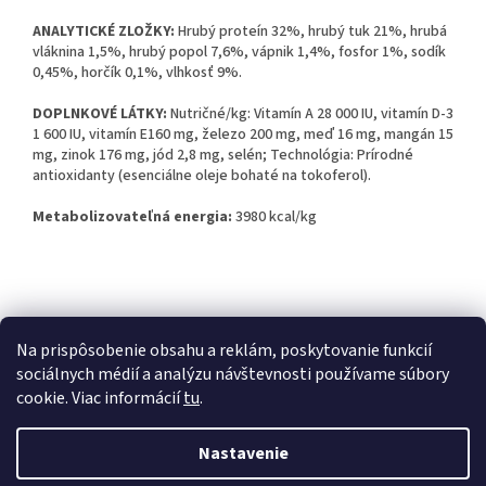
ANALYTICKÉ ZLOŽKY:
Hrubý proteín 32%, hrubý tuk 21%, hrubá
vláknina 1,5%, hrubý popol 7,6%, vápnik 1,4%, fosfor 1%, sodík
0,45%, horčík 0,1%, vlhkosť 9%.
DOPLNKOVÉ LÁTKY:
Nutričné/kg: Vitamín A 28 000 IU, vitamín D-3
1 600 IU, vitamín E160 mg, železo 200 mg, meď 16 mg, mangán 15
mg, zinok 176 mg, jód 2,8 mg, selén; Technológia: Prírodné
antioxidanty (esenciálne oleje bohaté na tokoferol).
Metabolizovateľná energia:
3980 kcal/kg
Z
á
Kontakty
Obchodné podmienky
p
Na prispôsobenie obsahu a reklám, poskytovanie funkcií
ä
sociálnych médií a analýzu návštevnosti používame súbory
t
cookie. Viac informácií
tu
.
i
Vytvoril Shoptet
e
Nastavenie