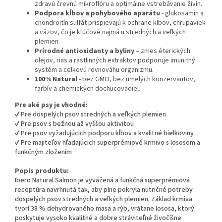
zdravú črevnú mikroflóru a optimálne vstrebávanie živín.
Podpora kĺbov a pohybového aparátu
- glukosamín a
chondroitín sulfát prispievajú k ochrane kĺbov, chrupaviek
a väzov, čo je kľúčové najmä u stredných a veľkých
plemien.
Prírodné antioxidanty a byliny
– zmes éterických
olejov, rias a rastlinných extraktov podporuje imunitný
systém a celkovú rovnováhu organizmu.
100% Natural
- bez GMO, bez umelých konzervantov,
farbív a chemických dochucovadiel.
Pre aké psy je vhodné:
✔ Pre dospelých psov stredných a veľkých plemien
✔ Pre psov s bežnou až vyššou aktivitou
✔ Pre psov vyžadujúcich podporu kĺbov a kvalitné bielkoviny
✔ Pre majiteľov hľadajúcich superprémiové krmivo s lososom a
funkčným zložením
Popis produktu:
Ibero Natural Salmon je vyvážená a funkčná superprémiová
receptúra navrhnutá tak, aby plne pokryla nutričné potreby
dospelých psov stredných a veľkých plemien. Základ krmiva
tvorí 38 % dehydrovaného mäsa a rýb, vrátane lososa, ktorý
poskytuje vysoko kvalitné a dobre stráviteľné živočíšne