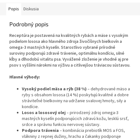
Popis
Diskusia
Podrobný popis
Receptúra je postavená na kvalitných rybách a mäse s vysokým
podielom lososa ako hlavného zdroja živočíšnych bielkovín a
omega-3 mastných kyselín. Starostlivo vybrané prírodné
suroviny podporujú zdravé trávenie, optimálnu kondíciu, silné
kĺby a dlhodobú vitalitu psa. Vyvážené zloženie je vhodné aj pre
psov s vyššími nárokmi na výživu a citlivejšou tráviacou sústavou.
Hlavné výhody:
Vysoký podiel mäsa a rýb (38 %)
– dehydrované mäso a
ryby s obsahom lososa (14 %) poskytujú kvalitné a dobre
stráviteľné bielkoviny na udržanie svalovej hmoty, sily a
kondície.
Losos a lososový olej
– prirodzený zdroj omega-3
mastných kyselín podporujúcich zdravú kožu, lesklú srsť,
srdce a správnu funkciu nervovej sústavy.
Podpora trávenia
– kombinácia prebiotík MOS a FOS,
vlákniny z repnej dužiny, hrachu a čakanky podporuje