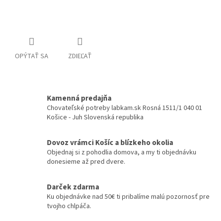
Detailné informácie
OPÝTAŤ SA
ZDIEĽAŤ
Kamenná predajňa
Chovateľské potreby labkam.sk Rosná 1511/1 040 01
Košice - Juh Slovenská republika
Dovoz vrámci Košíc a blízkeho okolia
Objednaj si z pohodlia domova, a my ti objednávku
donesieme až pred dvere.
Darček zdarma
Ku objednávke nad 50€ ti pribalíme malú pozornosť pre
tvojho chlpáča.