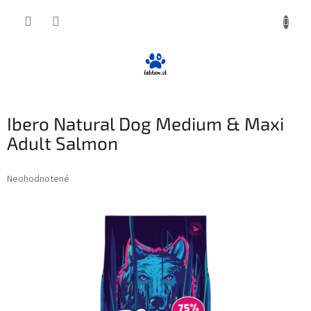
Prejsť
NÁKUP
na
obsah
KOŠÍK
Ibero Natural Dog Medium & Maxi
Adult Salmon
Priemerné
Neohodnotené
Podrobnosti hodnotenia
hodnotenie
produktu
je
0,0
z
5
hviezdičiek.