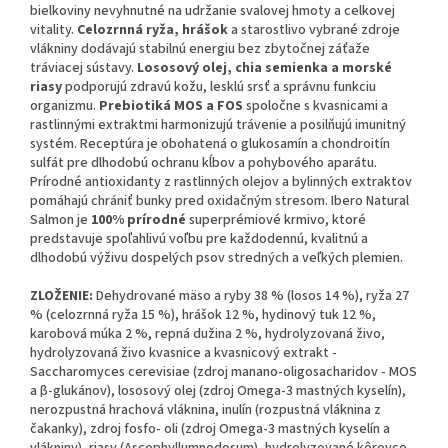
bielkoviny nevyhnutné na udržanie svalovej hmoty a celkovej
vitality.
Celozrnná ryža, hrášok
a starostlivo vybrané zdroje
vlákniny dodávajú stabilnú energiu bez zbytočnej záťaže
tráviacej sústavy.
Lososový olej, chia semienka a morské
riasy
podporujú zdravú kožu, lesklú srsť a správnu funkciu
organizmu.
Prebiotiká MOS a FOS
spoločne s kvasnicami a
rastlinnými extraktmi harmonizujú trávenie a posilňujú imunitný
systém. Receptúra je obohatená o glukosamín a chondroitín
sulfát pre dlhodobú ochranu kĺbov a pohybového aparátu.
Prírodné antioxidanty z rastlinných olejov a bylinných extraktov
pomáhajú chrániť bunky pred oxidačným stresom. Ibero Natural
Salmon je
100% prírodné
superprémiové krmivo, ktoré
predstavuje spoľahlivú voľbu pre každodennú, kvalitnú a
dlhodobú výživu dospelých psov stredných a veľkých plemien.
ZLOŽENIE:
Dehydrované mäso a ryby 38 % (losos 14 %), ryža 27
% (celozrnná ryža 15 %), hrášok 12 %, hydinový tuk 12 %,
karobová múka 2 %, repná dužina 2 %, hydrolyzovaná živo,
hydrolyzovaná živo kvasnice a kvasnicový extrakt -
Saccharomyces cerevisiae (zdroj manano-oligosacharidov - MOS
a β-glukánov), lososový olej (zdroj Omega-3 mastných kyselín),
nerozpustná hrachová vláknina, inulín (rozpustná vláknina z
čakanky), zdroj fosfo- oli (zdroj Omega-3 mastných kyselín a