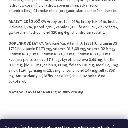
vlákniny), riasy (Ascophyllumnodosum), hydrolyzované kôrovce
(zdroj glukosamínu), hydrolyzovaná chrupavka (zdroj
chondroitínu), éterické oleje (oregano, škorica, klinček, tymián.
ANALYTICKÉ ZLOŽKY:
Hrubý proteín 26%, hrubý tuk 16%, hrubá
vláknina 2,5%, popol 7,9%, vápnik 1,8%, fosfor 1%, vlhkosť 9%,
glukosamín hydrochlorid 320 mg/kg, chondroitín sulfát 2.
DOPLNKOVÉ LÁTKY:
Nutričné/kg: Vitamín A 17331 IU, vitamín D3
1733 IU, vitamín E 173 mg, vitamín B1 5,09 mg, vitamín B2 9 mg,
vitamín B6 6,9 mg, vitamín B12 0,07 mg, vitamín B12 0,07 mg
kyselina pantotenová 17,8 mg, kyselina listová 0,69 mg, biotín
0,43 mg, jód 4,6 mg, selén 0,38 mg, železo 101 mg, meď 12,1 mg,
zinok 129 mg, mangán 12,1 mg, cholínchlorid 147 mg sulfát 353
mg. Antioxidanty: výťažky z rastlinných olejov bohaté na
tokoferol.
Metabolizovateľná energia:
3805 kcal/kg
Z
á
Kontakty
Obchodné podmienky
p
Na prispôsobenie obsahu a reklám, poskytovanie funkcií