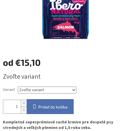
od
€15,10
Jednotková
Zvoľte variant
cena:
Variant
Pridať do košíka
Kompletné superprémiové suché krmivo pre dospelé psy
stredných a veľkých plemien od 1,5 roku veku.